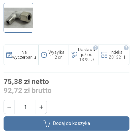
i cookies
Skontaktuj się z nami
Polecany artykuł
Dostawa
Na
Wysyłka
Indeks:
już od
wyczerpaniu
1–2 dni
Z013211
13.99 zł
75,38 zł netto
92,72 zł brutto
EFA: Historia i oferta
urządzeń dla przetwórstwa
mięsnego


Dodaj do koszyka