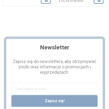
310,34 zł brutto
Dodaj do koszyka
Dodaj
Newsletter
Zapisz się do newslettera, aby otrzymywać
zniżki oraz informacje o promocjach i
wyprzedażach.