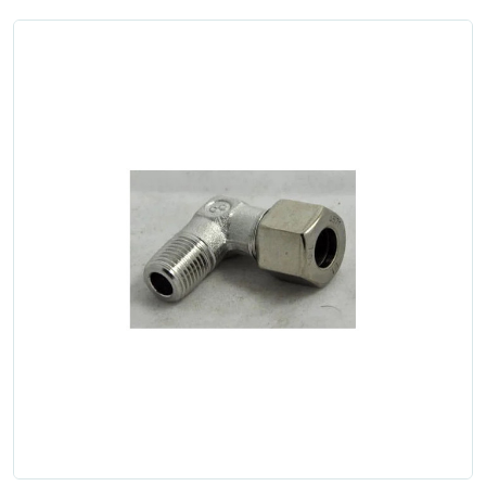
Zgłoś naprawę
Status naprawy
Ostrzenie narzędzi
Doradztwo
technologiczne
Producenci
Najpopularniejsi
Dowiedz się więcej
Aktualności i porady
Płatności i dostawa
O nas
Regulamin
Polityka prywatności