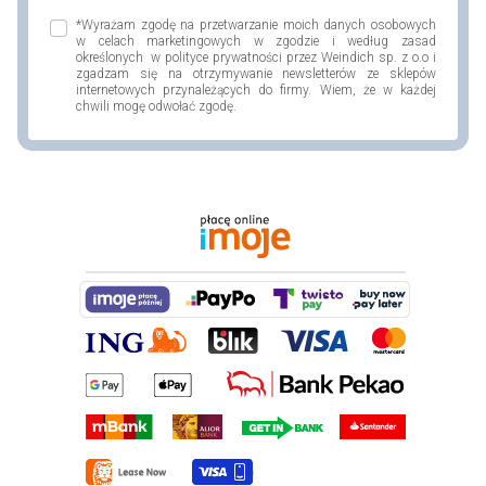
*Wyrażam zgodę na przetwarzanie moich danych osobowych
w celach marketingowych w zgodzie i według zasad
określonych w polityce prywatności przez Weindich sp. z o.o i
zgadzam się na otrzymywanie newsletterów ze sklepów
internetowych przynależących do firmy. Wiem, że w każdej
chwili mogę odwołać zgodę.