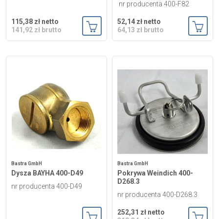
nr producenta 400-F82
115,38 zł netto
52,14 zł netto
141,92 zł brutto
64,13 zł brutto
Dodaj do koszyka
Dodaj
Bastra GmbH
Bastra GmbH
Dysza BAYHA 400-D49
Pokrywa Weindich 400-
D268.3
nr producenta 400-D49
nr producenta 400-D268.3
252,31 zł netto