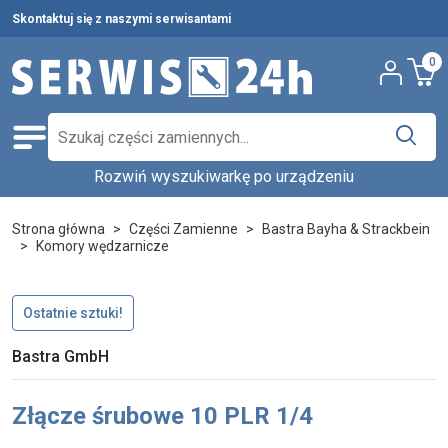
Skontaktuj się z naszymi serwisantami
0
Rozwiń wyszukiwarkę po urządzeniu
Części zamienne
Wybierz producenta i urządzenie,
Pełna oferta
Strona główna
Części Zamienne
Bastra Bayha & Strackbein
aby znaleźć części w katalogu.
Komory wędzarnicze
Środki czystości
Nowości
Wpisz nazwę producenta...
Wybierz rodzaj urządzenia...
Ostatnie sztuki!
Ostatnie sztuki
Bastra GmbH
Wybierz model...
Wyszukaj
Serwis urządzeń
Złącze śrubowe 10 PLR 1/4
Wynajem urządzeń