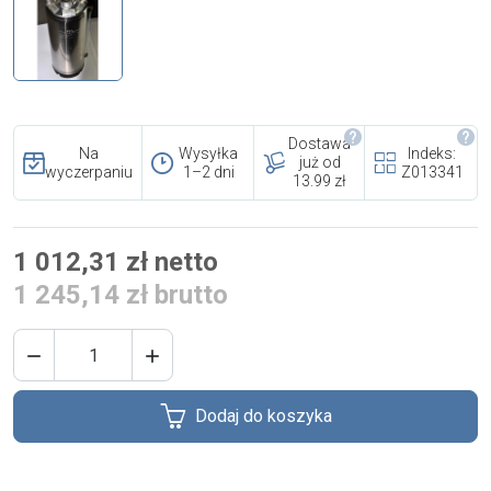
i cookies
Skontaktuj się z nami
Polecany artykuł
Dostawa
Na
Wysyłka
Indeks:
już od
wyczerpaniu
1–2 dni
Z013341
13.99 zł
1 012,31 zł netto
1 245,14 zł brutto
EFA: Historia i oferta
urządzeń dla przetwórstwa


mięsnego
Dodaj do koszyka