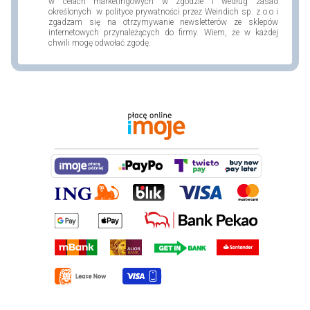
w celach marketingowych w zgodzie i według zasad
określonych w polityce prywatności przez Weindich sp. z o.o i
zgadzam się na otrzymywanie newsletterów ze sklepów
internetowych przynależących do firmy. Wiem, że w każdej
chwili mogę odwołać zgodę.