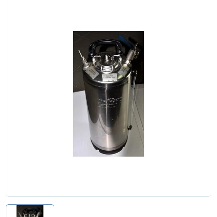
Zgłoś naprawę
Status naprawy
Ostrzenie narzędzi
Doradztwo
technologiczne
Producenci
Najpopularniejsi
Dowiedz się więcej
Aktualności i porady
Płatności i dostawa
O nas
Regulamin
Polityka prywatności