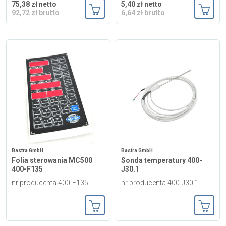
75,38 zł netto
5,40 zł netto
92,72 zł brutto
6,64 zł brutto
Dodaj do koszyka
Dodaj
Bastra GmbH
Bastra GmbH
Folia sterowania MC500
Sonda temperatury 400-
400-F135
J30.1
nr producenta 400-F135
nr producenta 400-J30.1
Dodaj do koszyka
Dodaj