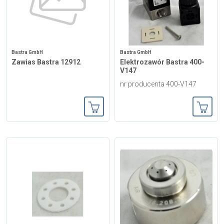
Bastra GmbH
Bastra GmbH
Zawias Bastra 12912
Elektrozawór Bastra 400-
V147
nr producenta 400-V147
Dodaj do koszyka
Dodaj