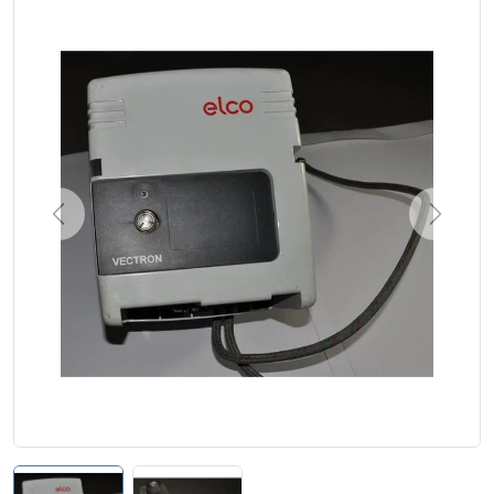
Zgłoś naprawę
Status naprawy
Ostrzenie narzędzi
Doradztwo
technologiczne
Producenci
Previous
Next
Najpopularniejsi
Dowiedz się więcej
Aktualności i porady
Płatności i dostawa
O nas
Regulamin
Polityka prywatności