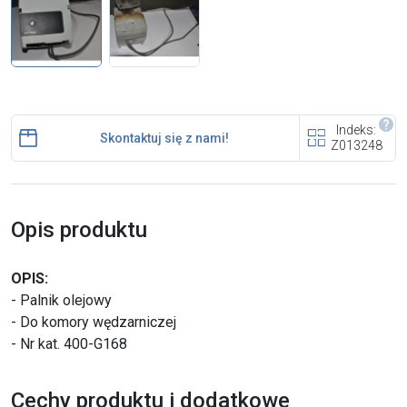
i cookies
Skontaktuj się z nami
Polecany artykuł
Indeks:
Skontaktuj się z nami!
Z013248
Opis produktu
EFA: Historia i oferta
OPIS:
urządzeń dla przetwórstwa
- Palnik olejowy
mięsnego
- Do komory wędzarniczej
- Nr kat. 400-G168
Cechy produktu i dodatkowe