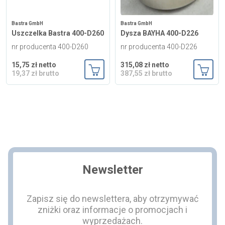
Bastra GmbH
Bastra GmbH
Uszczelka Bastra 400-D260
Dysza BAYHA 400-D226
nr producenta 400-D260
nr producenta 400-D226
15,75 zł netto
315,08 zł netto
19,37 zł brutto
387,55 zł brutto
Dodaj do koszyka
Dodaj
Newsletter
Zapisz się do newslettera, aby otrzymywać
zniżki oraz informacje o promocjach i
wyprzedażach.