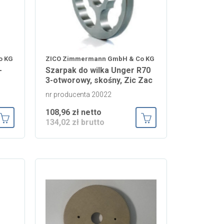
o KG
ZICO Zimmermann GmbH & Co KG
-
Szarpak do wilka Unger R70
3-otworowy, skośny, Zic Zac
nr producenta 20022
108,96 zł netto
134,02 zł brutto
Dodaj do koszyka
Dodaj do koszyka