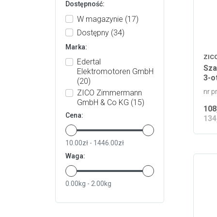
Dostępność:
W magazynie
(17)
Dostępny
(34)
Marka:
ZIC
Edertal
Sza
Elektromotoren GmbH
3-o
(20)
nr p
ZICO Zimmermann
GmbH & Co KG
(15)
108
Cena:
134
10.00zł - 1446.00zł
Waga:
0.00kg - 2.00kg