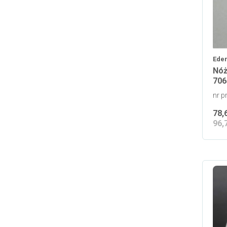
Eder
Nóż
706
nr p
78,
96,