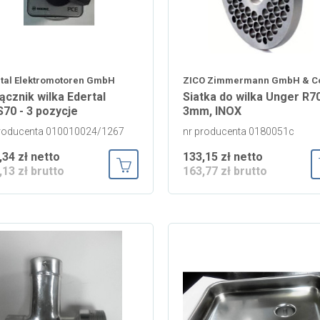
tal Elektromotoren GmbH
ZICO Zimmermann GmbH & C
ącznik wilka Edertal
Siatka do wilka Unger R7
70 - 3 pozycje
3mm, INOX
producenta 010010024/1267
nr producenta 0180051c
,34 zł netto
133,15 zł netto
,13 zł brutto
163,77 zł brutto
Dodaj do koszyka