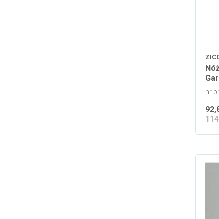
ZIC
Nóż
Gar
nr p
92,
114