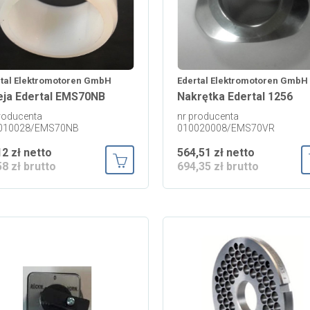
tal Elektromotoren GmbH
Edertal Elektromotoren GmbH
eja Edertal EMS70NB
Nakrętka Edertal 1256
roducenta
nr producenta
010028/EMS70NB
010020008/EMS70VR
12 zł netto
564,51 zł netto
58 zł brutto
694,35 zł brutto
Dodaj do koszyka