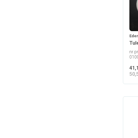
Eder
Tul
nr p
010
41,
50,