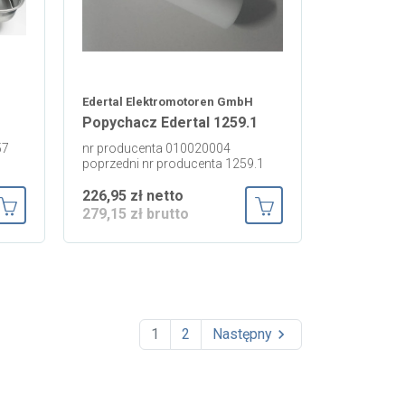
Edertal Elektromotoren GmbH
Popychacz Edertal 1259.1
57
nr producenta 010020004
poprzedni nr producenta 1259.1
226,95 zł netto
279,15 zł brutto
Dodaj do koszyka
Dodaj do koszyka
1
2
Następny
