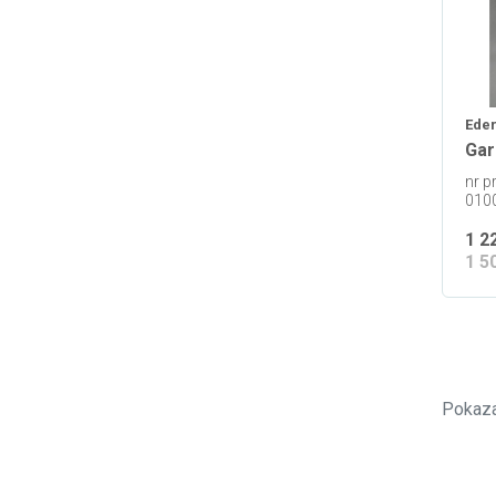
Eder
Gar
nr p
010
1 2
1 5
Pokaza