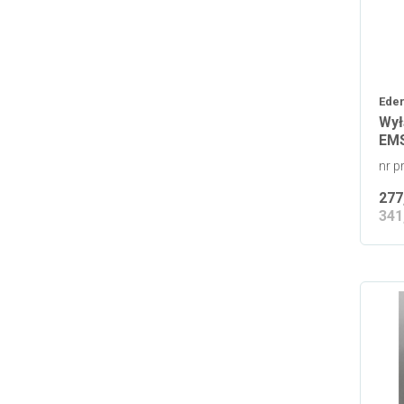
Eder
Wył
EMS
nr 
277
341