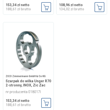
153,34 zł netto
108,96 zł netto
188,61 zł brutto
134,02 zł brutto
Dodaj do koszyka
Dodaj
ZICO Zimmermann GmbH & Co KG
Szarpak do wilka Unger R70
2-stronny, INOX, Zic Zac
nr producenta 018017I
153,34 zł netto
188,61 zł brutto