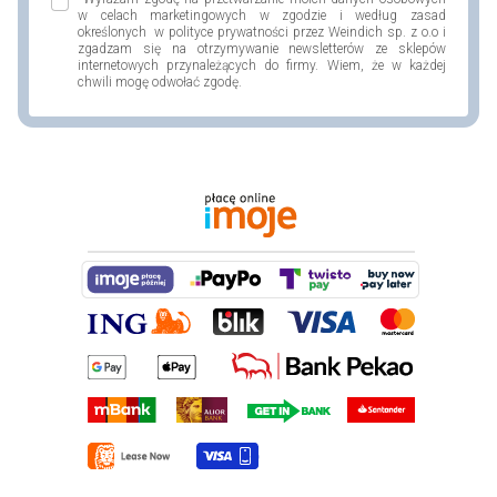
w celach marketingowych w zgodzie i według zasad
określonych w polityce prywatności przez Weindich sp. z o.o i
zgadzam się na otrzymywanie newsletterów ze sklepów
internetowych przynależących do firmy. Wiem, że w każdej
chwili mogę odwołać zgodę.