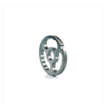
Zgłoś naprawę
Status naprawy
Ostrzenie narzędzi
Doradztwo
technologiczne
Producenci
Najpopularniejsi
Dowiedz się więcej
Aktualności i porady
Płatności i dostawa
O nas
Regulamin
Polityka prywatności