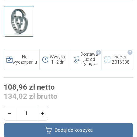
i cookies
Skontaktuj się z nami
Polecany artykuł
Dostawa
Na
Wysyłka
Indeks:
już od
wyczerpaniu
1–2 dni
Z016338
13.99 zł
108,96 zł netto
EFA: Historia i oferta
134,02 zł brutto
urządzeń dla przetwórstwa
mięsnego


Dodaj do koszyka