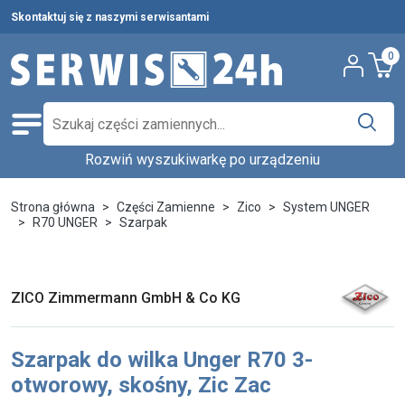
Skontaktuj się z naszymi serwisantami
0
Rozwiń wyszukiwarkę po urządzeniu
Części zamienne
Wybierz producenta i urządzenie,
Pełna oferta
Strona główna
Części Zamienne
Zico
System UNGER
aby znaleźć części w katalogu.
R70 UNGER
Szarpak
Środki czystości
Nowości
Wpisz nazwę producenta...
Wybierz rodzaj urządzenia...
Ostatnie sztuki
ZICO Zimmermann GmbH & Co KG
Wybierz model...
Wyszukaj
Serwis urządzeń
Szarpak do wilka Unger R70 3-
Wynajem urządzeń
otworowy, skośny, Zic Zac