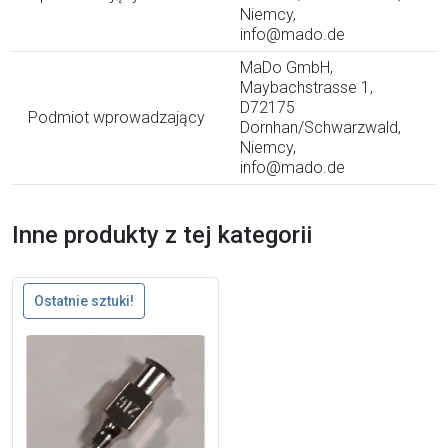
Niemcy,
info@mado.de
MaDo GmbH,
Maybachstrasse 1,
D72175
Podmiot wprowadzający
Dornhan/Schwarzwald,
Niemcy,
info@mado.de
Inne produkty z tej kategorii
Ostatnie sztuki!