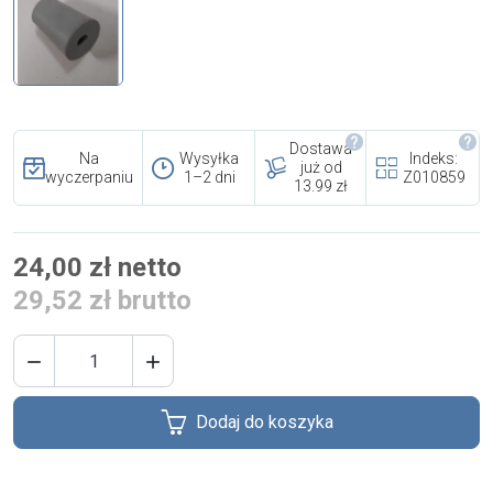
i cookies
Skontaktuj się z nami
Polecany artykuł
Dostawa
Na
Wysyłka
Indeks:
już od
wyczerpaniu
1–2 dni
Z010859
13.99 zł
24,00 zł netto
29,52 zł brutto
EFA: Historia i oferta
urządzeń dla przetwórstwa


mięsnego
Dodaj do koszyka