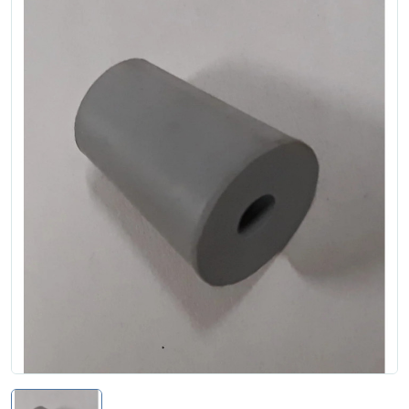
Zgłoś naprawę
Status naprawy
Ostrzenie narzędzi
Doradztwo
technologiczne
Producenci
Najpopularniejsi
Dowiedz się więcej
Aktualności i porady
Płatności i dostawa
O nas
Regulamin
Polityka prywatności