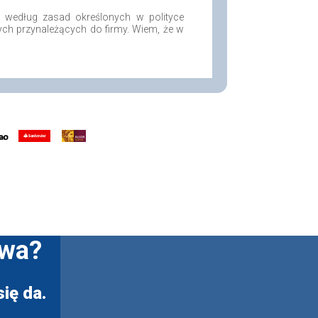
według zasad określonych w polityce
ych przynależących do firmy. Wiem, że w
twa?
ię da.