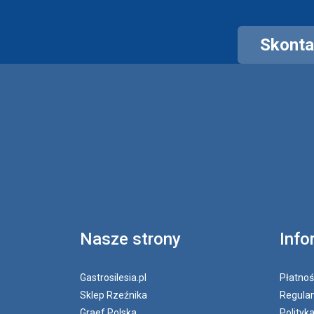
Skontak
Nasze strony
Info
Gastrosilesia.pl
Płatnoś
Sklep Rzeźnika
Regulam
Graef Polska
Polityk