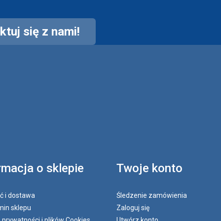
tuj się z nami!
rmacja o sklepie
Twoje konto
ć i dostawa
Śledzenie zamówienia
in sklepu
Zaloguj się
a prywatności i plików Cookies
Utwórz konto