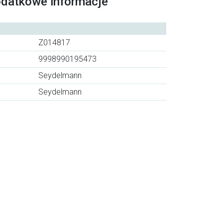
odatkowe informacje
Z014817
9998990195473
Seydelmann
Seydelmann