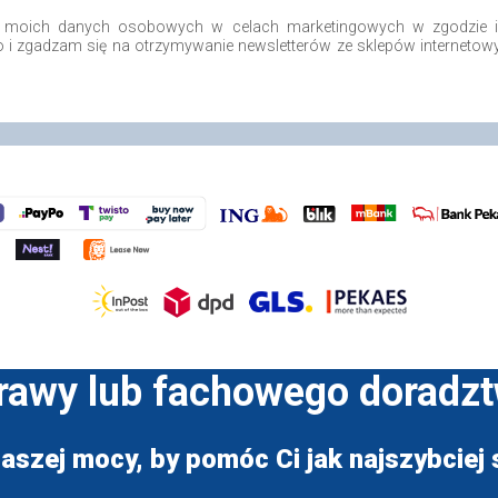
 moich danych osobowych w celach marketingowych w zgodzie i 
.o i zgadzam się na otrzymywanie newsletterów ze sklepów internetow
prawy lub fachowego doradz
aszej mocy, by pomóc Ci jak najszybciej s