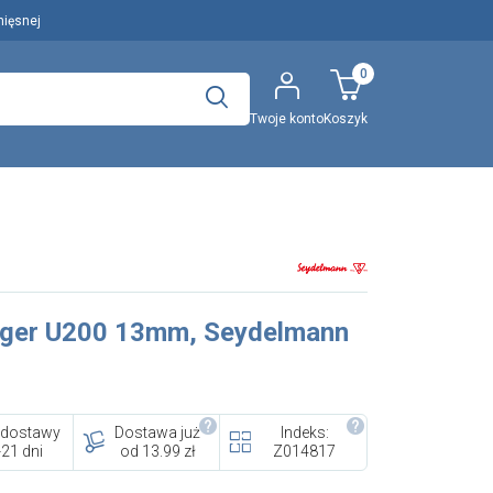
mięsnej
0
Twoje konto
Koszyk
Polecany artykuł
..
Wyszukaj
Unger U200 13mm, Seydelmann
EFA: Historia i oferta
urządzeń dla przetwórstwa
mięsnego
 dostawy
Dostawa już
Indeks:
-21 dni
od 13.99 zł
Z014817