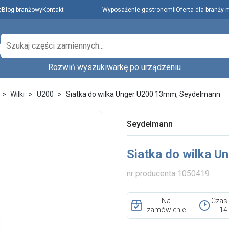
e
Blog branżowy
Kontakt
Wyposażenie gastronomii
Oferta dla branży 
Rozwiń wyszukiwarkę po urządzeniu
Producenci
Dowiedz się więcej
zenie,
Wilki
U200
Siatka do wilka Unger U200 13mm, Seydelmann
Najpopularniejsi
Aktualności i porady
Płatności i dostawa
Seydelmann
O nas
Wybierz rodzaj urządzenia...
Wybierz model.
Regulamin
Siatka do wilka 
Polityka prywatności
i cookies
nr producenta 1050419
Skontaktuj się z nami
Na
Czas
zamówienie
14