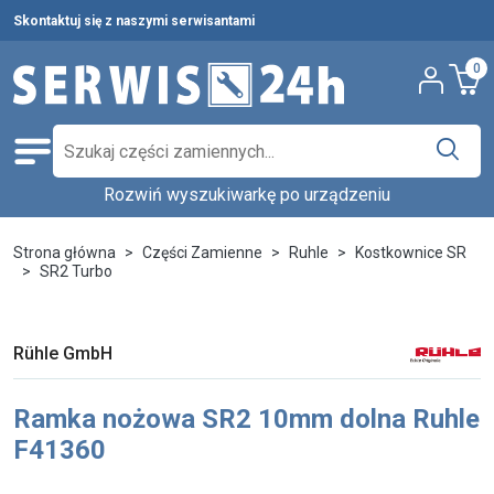
Skontaktuj się z naszymi serwisantami
0
Rozwiń wyszukiwarkę po urządzeniu
Części zamienne
Wybierz producenta i urządzenie,
Pełna oferta
Strona główna
Części Zamienne
Ruhle
Kostkownice SR
aby znaleźć części w katalogu.
SR2 Turbo
Środki czystości
Nowości
Wpisz nazwę producenta...
Wybierz rodzaj urządzenia...
Rühle GmbH
Ostatnie sztuki
Wybierz model...
Wyszukaj
Ramka nożowa SR2 10mm dolna Ruhle
Serwis urządzeń
F41360
Wynajem urządzeń