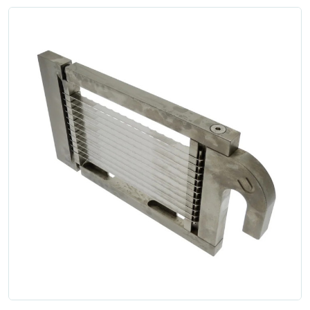
Zgłoś naprawę
Status naprawy
Ostrzenie narzędzi
Doradztwo
technologiczne
Producenci
Najpopularniejsi
Dowiedz się więcej
Aktualności i porady
Płatności i dostawa
O nas
Regulamin
Polityka prywatności