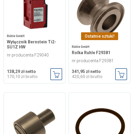
Ostatnie sztuki!
Rühle GmbH
Wyłącznik Bernstein Ti2-
SU1Z HW
Rühle GmbH
Rolka Ruhle F29381
nr producenta F29040
nr producenta F29381
138,29 zł netto
341,95 zł netto
170,10 zł brutto
420,60 zł brutto
Dodaj do koszyka
Dodaj