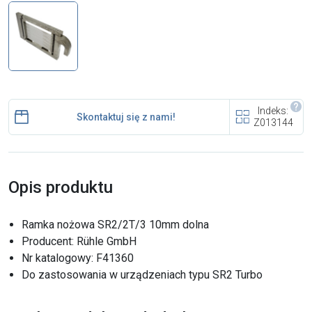
i cookies
Skontaktuj się z nami
Polecany artykuł
Indeks:
Skontaktuj się z nami!
Z013144
Opis produktu
EFA: Historia i oferta
Ramka nożowa SR2/2T/3 10mm dolna
urządzeń dla przetwórstwa
mięsnego
Producent: Rühle GmbH
Nr katalogowy: F41360
Do zastosowania w urządzeniach typu SR2 Turbo