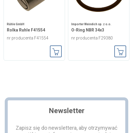
Rühle GmbH
Importer Weindich sp. z o.o.
Rolka Ruhle F41554
O-Ring NBR 34x3
nr producenta F41554
nr producenta F29380
Dodaj do koszyka
Dodaj
Newsletter
Zapisz się do newslettera, aby otrzymywać