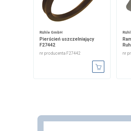
Rühle GmbH
Rüh
Pierścień uszczelniający
Ram
F27442
Ruh
nr producenta F27442
nr p
Dodaj do koszy