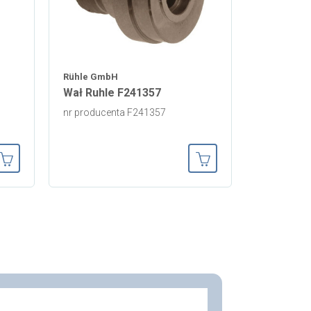
Rühle GmbH
Wał Ruhle F241357
nr producenta F241357
Dodaj do koszyka
Dodaj do koszyka