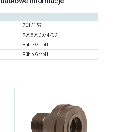
odatkowe informacje
Z013159
9998990074709
Rühle GmbH
Rühle GmbH