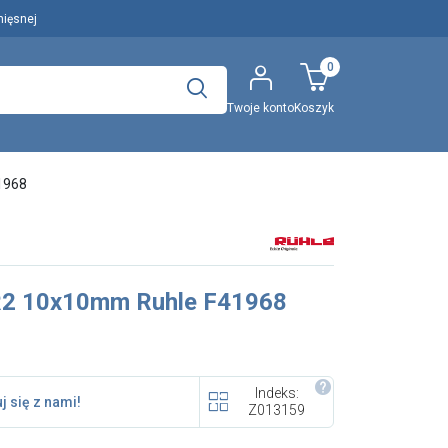
mięsnej
0
Twoje konto
Koszyk
Polecany artykuł
1968
..
Wyszukaj
2 10x10mm Ruhle F41968
EFA: Historia i oferta
urządzeń dla przetwórstwa
mięsnego
Indeks:
j się z nami!
Z013159