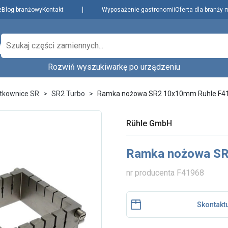
e
Blog branżowy
Kontakt
Wyposażenie gastronomii
Oferta dla branży 
Rozwiń wyszukiwarkę po urządzeniu
Producenci
Dowiedz się więcej
zenie,
tkownice SR
SR2 Turbo
Ramka nożowa SR2 10x10mm Ruhle F4
Najpopularniejsi
Aktualności i porady
Płatności i dostawa
Rühle GmbH
O nas
Wybierz rodzaj urządzenia...
Wybierz model.
Regulamin
Ramka nożowa SR
Polityka prywatności
i cookies
nr producenta F41968
Skontaktuj się z nami
Skontaktu