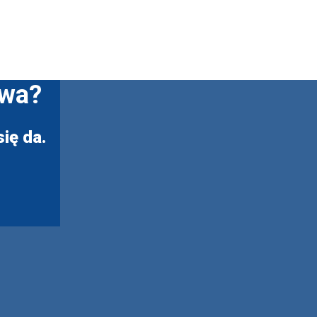
twa?
ię da.