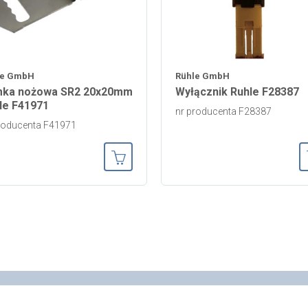
le GmbH
Rühle GmbH
ka nożowa SR2 20x20mm
Wyłącznik Ruhle F28387
le F41971
nr producenta F28387
roducenta F41971
ka
Dodaj do koszyka