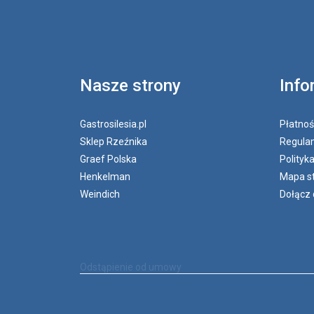
Nasze strony
Info
Gastrosilesia.pl
Płatnoś
Sklep Rzeźnika
Regulam
Graef Polska
Polityk
Henkelman
Mapa s
Weindich
Dołącz 
Odstąpienie od umowy