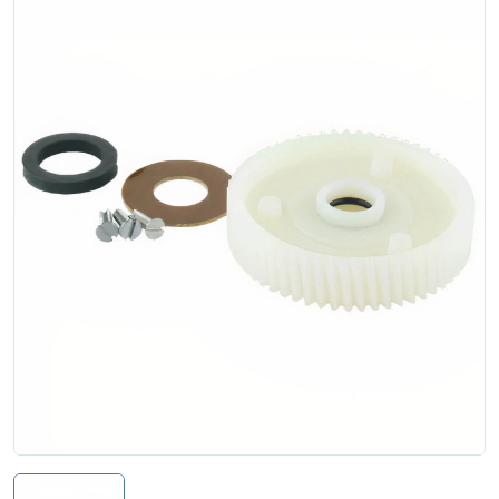
Zgłoś naprawę
Status naprawy
Ostrzenie narzędzi
Doradztwo
technologiczne
Producenci
Najpopularniejsi
Dowiedz się więcej
Aktualności i porady
Płatności i dostawa
O nas
Regulamin
Polityka prywatności