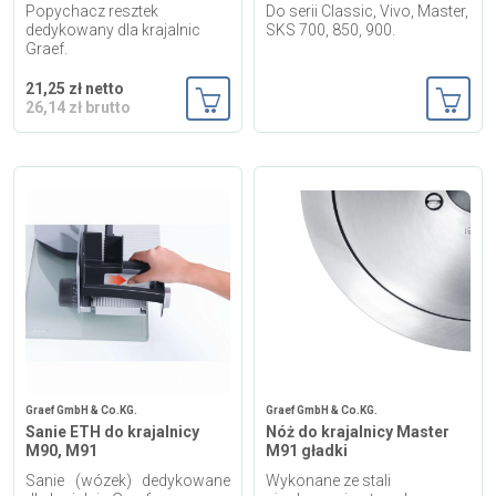
Popychacz resztek
Do serii Classic, Vivo, Master,
dedykowany dla krajalnic
SKS 700, 850, 900.
Graef.
21,25 zł netto
26,14 zł brutto
Dodaj do koszyka
Dodaj
Graef GmbH & Co.KG.
Graef GmbH & Co.KG.
Sanie ETH do krajalnicy
Nóż do krajalnicy Master
M90, M91
M91 gładki
Sanie (wózek) dedykowane
Wykonane ze stali