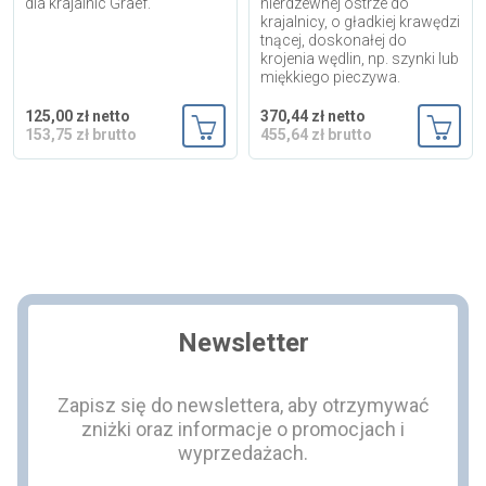
dla krajalnic Graef.
nierdzewnej ostrze do
krajalnicy, o gładkiej krawędzi
tnącej, doskonałej do
krojenia wędlin, np. szynki lub
miękkiego pieczywa.
125,00 zł netto
370,44 zł netto
153,75 zł brutto
455,64 zł brutto
Dodaj do koszyka
Dodaj
Newsletter
Zapisz się do newslettera, aby otrzymywać
zniżki oraz informacje o promocjach i
wyprzedażach.