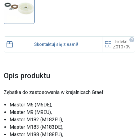
i cookies
Skontaktuj się z nami
Polecany artykuł
Indeks:
Skontaktuj się z nami!
Z010709
Opis produktu
Zębatka do zastosowania w krajalnicach Graef:
EFA: Historia i oferta
urządzeń dla przetwórstwa
Master M6 (M6DE),
mięsnego
Master M9 (M9EU),
Master M182 (M182EU),
Master M183 (M183DE),
Master M188 (M188EU),