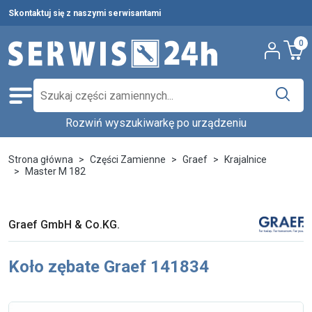
Skontaktuj się z naszymi serwisantami
0
Rozwiń wyszukiwarkę po urządzeniu
Części zamienne
Wybierz producenta i urządzenie,
Pełna oferta
Strona główna
Części Zamienne
Graef
Krajalnice
aby znaleźć części w katalogu.
Master M 182
Środki czystości
Nowości
Wpisz nazwę producenta...
Wybierz rodzaj urządzenia...
Graef GmbH & Co.KG.
Ostatnie sztuki
Wybierz model...
Wyszukaj
Koło zębate Graef 141834
Serwis urządzeń
Wynajem urządzeń