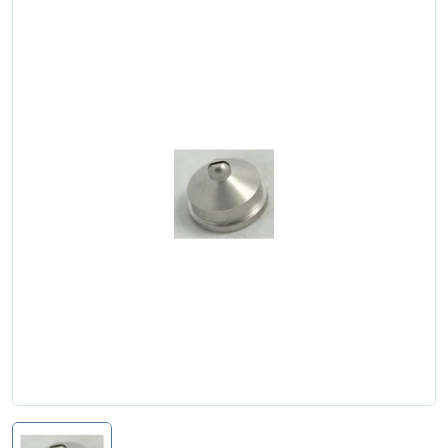
Zgłoś naprawę
Status naprawy
Ostrzenie narzędzi
Doradztwo
technologiczne
Producenci
Najpopularniejsi
Dowiedz się więcej
Aktualności i porady
Płatności i dostawa
O nas
Regulamin
Polityka prywatności