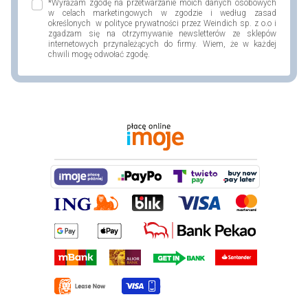
*Wyrażam zgodę na przetwarzanie moich danych osobowych
w celach marketingowych w zgodzie i według zasad
określonych w polityce prywatności przez Weindich sp. z o.o i
zgadzam się na otrzymywanie newsletterów ze sklepów
internetowych przynależących do firmy. Wiem, że w każdej
chwili mogę odwołać zgodę.