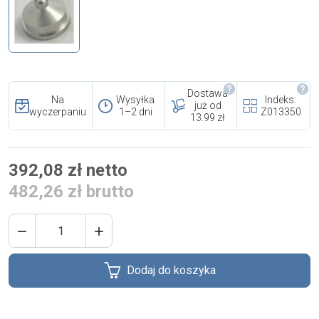
i cookies
Skontaktuj się z nami
Polecany artykuł
Dostawa
Na
Wysyłka
Indeks:
już od
wyczerpaniu
1–2 dni
Z013350
13.99 zł
392,08 zł netto
482,26 zł brutto
EFA: Historia i oferta
urządzeń dla przetwórstwa


mięsnego
Dodaj do koszyka