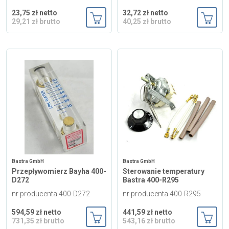
23,75 zł netto
32,72 zł netto
29,21 zł brutto
40,25 zł brutto
Dodaj do koszyka
Dodaj
Bastra GmbH
Bastra GmbH
Przepływomierz Bayha 400-
Sterowanie temperatury
D272
Bastra 400-R295
nr producenta 400-D272
nr producenta 400-R295
594,59 zł netto
441,59 zł netto
731,35 zł brutto
543,16 zł brutto