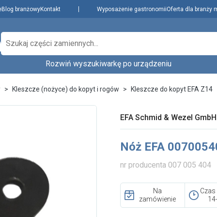
e
Blog branżowy
Kontakt
Wyposażenie gastronomii
Oferta dla branży 
Rozwiń wyszukiwarkę po urządzeniu
Producenci
Dowiedz się więcej
zenie,
y
Kleszcze (nożyce) do kopyt i rogów
Kleszcze do kopyt EFA Z14
Najpopularniejsi
Aktualności i porady
Płatności i dostawa
EFA Schmid & Wezel GmbH
O nas
Wybierz rodzaj urządzenia...
Wybierz model.
Regulamin
Nóż EFA 0070054
Polityka prywatności
i cookies
nr producenta 007 005 404
Skontaktuj się z nami
Na
Czas
zamówienie
14