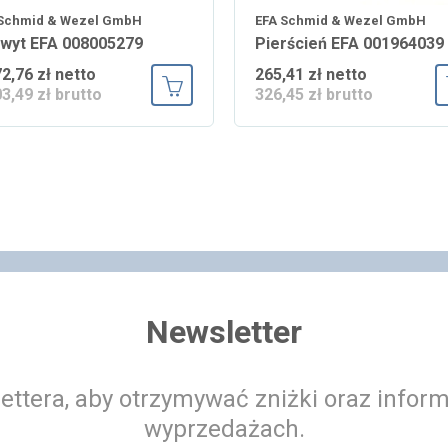
 Schmid & Wezel GmbH
EFA Schmid & Wezel GmbH
wyt EFA 008005279
Pierścień EFA 001964039
72,76 zł netto
265,41 zł netto
03,49 zł brutto
326,45 zł brutto
ka
Dodaj do koszyka
Newsletter
ettera, aby otrzymywać zniżki oraz infor
wyprzedażach.