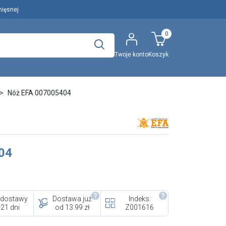
mięsnej
0
Twoje konto
Koszyk
Polecany artykuł
Nóż EFA 007005404
..
Wyszukaj
04
EFA: Historia i oferta
urządzeń dla przetwórstwa
mięsnego
 dostawy
Dostawa już
Indeks:
-21 dni
od 13.99 zł
Z001616