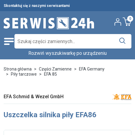
Skontaktuj się z naszymi serwisantami
0
Rozwiń wyszukiwarkę po urządzeniu
Części zamienne
Wybierz producenta i urządzenie,
Pełna oferta
Strona główna
Części Zamienne
EFA Germany
aby znaleźć części w katalogu.
Piły tarczowe
EFA 85
Środki czystości
Nowości
Wpisz nazwę producenta...
Wybierz rodzaj urządzenia...
EFA Schmid & Wezel GmbH
Ostatnie sztuki
Wybierz model...
Wyszukaj
Uszczelka silnika piły EFA86
Serwis urządzeń
Wynajem urządzeń