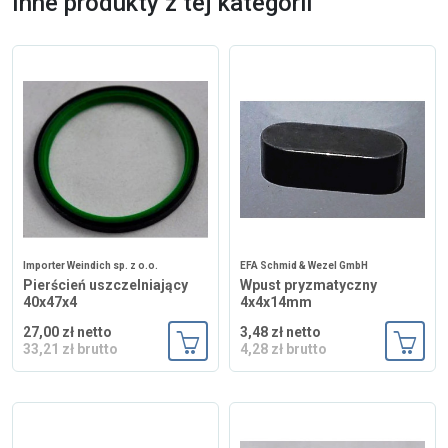
Inne produkty z tej kategorii
Importer Weindich sp. z o.o.
EFA Schmid & Wezel GmbH
Pierścień uszczelniający
Wpust pryzmatyczny
40x47x4
4x4x14mm
27,00 zł netto
3,48 zł netto
33,21 zł brutto
4,28 zł brutto
Dodaj do koszyka
Dodaj