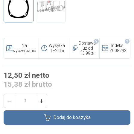
i cookies
Skontaktuj się z nami
Polecany artykuł
Dostawa
Na
Wysyłka
Indeks:
już od
wyczerpaniu
1–2 dni
Z008293
13.99 zł
12,50 zł netto
15,38 zł brutto
EFA: Historia i oferta
urządzeń dla przetwórstwa


mięsnego
Dodaj do koszyka