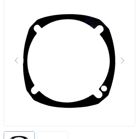
Zgłoś naprawę
Status naprawy
Ostrzenie narzędzi
Doradztwo
technologiczne
Producenci
Previous
Next
Najpopularniejsi
Dowiedz się więcej
Aktualności i porady
Płatności i dostawa
O nas
Regulamin
Polityka prywatności