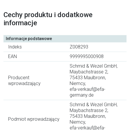
Cechy produktu i dodatkowe
informacje
Informacje podstawowe
Indeks
Z008293
EAN
9999995000908
Schmid & Wezel GmbH,
Maybachstrasse 2,
Producent
75433 Maulbronn,
wprowadzający
Niemcy,
efa-verkauf@efa-
germany.de
Schmid & Wezel GmbH,
Maybachstrasse 2,
75433 Maulbronn,
Podmiot wprowadzający
Niemcy,
efa-verkauf@efa-