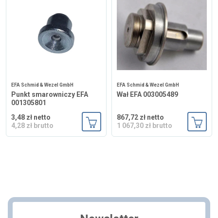
EFA Schmid & Wezel GmbH
EFA Schmid & Wezel GmbH
Punkt smarowniczy EFA
Wał EFA 003005489
001305801
3,48 zł netto
867,72 zł netto
4,28 zł brutto
1 067,30 zł brutto
Dodaj do koszyka
Dodaj