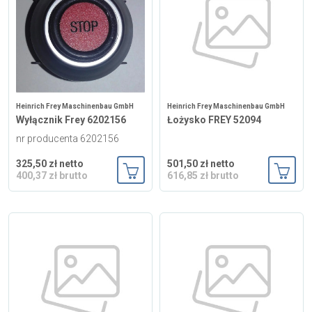
Heinrich Frey Maschinenbau GmbH
Heinrich Frey Maschinenbau GmbH
Wyłącznik Frey 6202156
Łożysko FREY 52094
nr producenta 6202156
325,50 zł netto
501,50 zł netto
400,37 zł brutto
616,85 zł brutto
Dodaj do koszyka
Dodaj