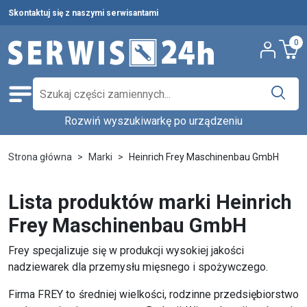
Skontaktuj się z naszymi serwisantami
0
Rozwiń wyszukiwarkę po urządzeniu
Części zamienne
Wybierz producenta i urządzenie,
Pełna oferta
Strona główna
Marki
Heinrich Frey Maschinenbau GmbH
aby znaleźć części w katalogu.
Środki czystości
Lista produktów marki Heinrich
Nowości
Accles & Shelvoke
Wybierz rodzaj urządzenia...
Frey Maschinenbau GmbH
Ostatnie sztuki
Wybierz model...
Wyszukaj
Frey specjalizuje się w produkcji wysokiej jakości
Serwis urządzeń
nadziewarek dla przemysłu mięsnego i spożywczego.
Wynajem urządzeń
Firma FREY to średniej wielkości, rodzinne przedsiębiorstwo