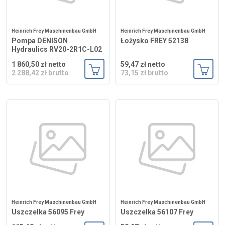
Heinrich Frey Maschinenbau GmbH
Heinrich Frey Maschinenbau GmbH
Pompa DENISON
Łożysko FREY 52138
Hydraulics RV20-2R1C-L02
1 860,50 zł netto
59,47 zł netto
2 288,42 zł brutto
73,15 zł brutto
Dodaj do koszyka
Dodaj
Heinrich Frey Maschinenbau GmbH
Heinrich Frey Maschinenbau GmbH
Uszczelka 56095 Frey
Uszczelka 56107 Frey