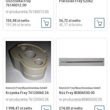
Uszczelka Frey
Pierścień Frey 52062
76140012.00
nr producenta 76140012.00
155,98 zł netto
36,72 zł netto
191,86 zł brutto
45,17 zł brutto
Dodaj do koszyka
Dodaj
Heinrich Frey Maschinenbau GmbH
Heinrich Frey Maschinenbau GmbH
Krzywka Frey 76120060.26
Nóż Frey 85806500.00
nr producenta 76120060.26
nr producenta 85806500.00
1 998,47 zł netto
274,00 zł netto