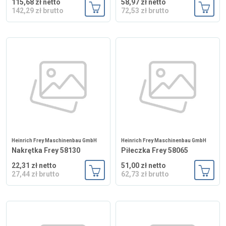
115,68 zł netto
58,97 zł netto
142,29 zł brutto
72,53 zł brutto
Dodaj do koszyka
Dodaj
Heinrich Frey Maschinenbau GmbH
Heinrich Frey Maschinenbau GmbH
Nakrętka Frey 58130
Piłeczka Frey 58065
22,31 zł netto
51,00 zł netto
27,44 zł brutto
62,73 zł brutto
Dodaj do koszyka
Dodaj