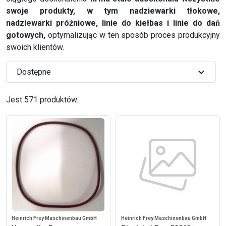
i cookies
swoje produkty, w tym nadziewarki tłokowe,
nadziewarki próżniowe, linie do kiełbas i linie do dań
Skontaktuj się z nami
gotowych,
optymalizując w ten sposób proces produkcyjny
swoich klientów.
Polecany artykuł
expand_more
Dostępne
Jest 571 produktów.
EFA: Historia i oferta
urządzeń dla przetwórstwa
mięsnego
Heinrich Frey Maschinenbau GmbH
Heinrich Frey Maschinenbau GmbH