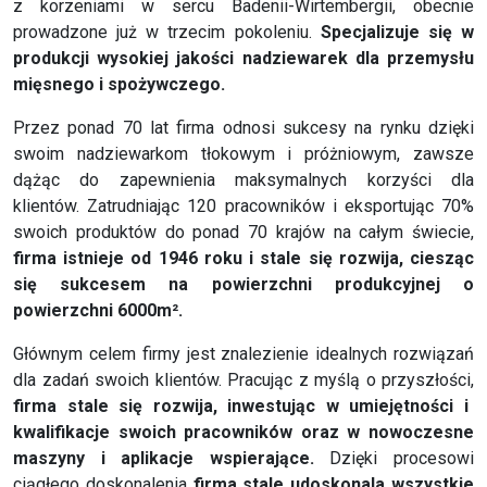
Zgłoś naprawę
z korzeniami w sercu Badenii-Wirtembergii, obecnie
prowadzone już w trzecim pokoleniu.
Specjalizuje się w
Status naprawy
produkcji wysokiej jakości nadziewarek dla przemysłu
Ostrzenie narzędzi
mięsnego i spożywczego.
Doradztwo
Przez ponad 70 lat firma odnosi sukcesy na rynku dzięki
technologiczne
swoim nadziewarkom tłokowym i próżniowym, zawsze
dążąc do zapewnienia maksymalnych korzyści dla
Producenci
klientów. Zatrudniając 120 pracowników i eksportując 70%
swoich produktów do ponad 70 krajów na całym świecie,
Najpopularniejsi
firma istnieje od 1946 roku i stale się rozwija, ciesząc
się sukcesem na powierzchni produkcyjnej o
Dowiedz się więcej
powierzchni 6000m².
Aktualności i porady
Głównym celem firmy jest znalezienie idealnych rozwiązań
Płatności i dostawa
dla zadań swoich klientów. Pracując z myślą o przyszłości,
firma stale się rozwija, inwestując w umiejętności i
O nas
kwalifikacje swoich pracowników oraz w nowoczesne
Regulamin
maszyny i aplikacje wspierające.
Dzięki procesowi
Polityka prywatności
ciągłego doskonalenia
firma stale udoskonala wszystkie