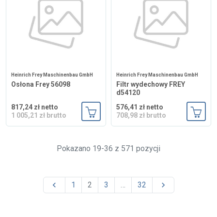
Heinrich Frey Maschinenbau GmbH
Heinrich Frey Maschinenbau GmbH
Osłona Frey 56098
Filtr wydechowy FREY
d54120
817,24 zł netto
576,41 zł netto
1 005,21 zł brutto
708,98 zł brutto
Dodaj do koszyka
Dodaj
Pokazano 19-36 z 571 pozycji

1
2
3
…
32
