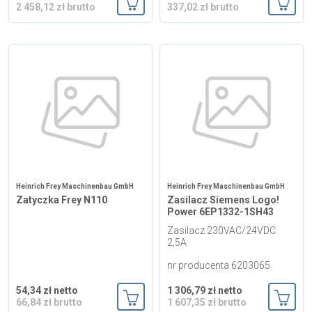
2 458,12 zł brutto
337,02 zł brutto
Dodaj do koszyka
Dodaj
Heinrich Frey Maschinenbau GmbH
Heinrich Frey Maschinenbau GmbH
Zatyczka Frey N110
Zasilacz Siemens Logo!
Power 6EP1332-1SH43
Zasilacz 230VAC/24VDC
2,5A
nr producenta 6203065
54,34 zł netto
1 306,79 zł netto
66,84 zł brutto
1 607,35 zł brutto