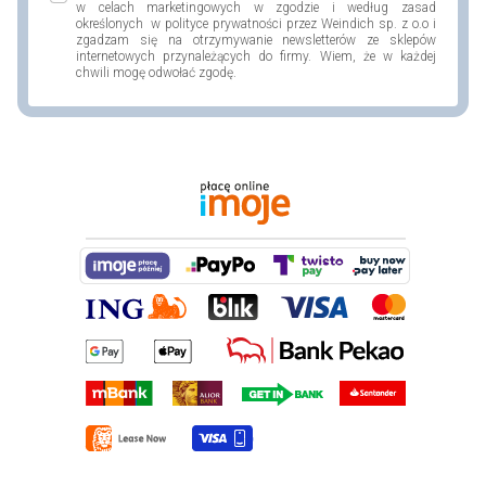
w celach marketingowych w zgodzie i według zasad
określonych w polityce prywatności przez Weindich sp. z o.o i
zgadzam się na otrzymywanie newsletterów ze sklepów
internetowych przynależących do firmy. Wiem, że w każdej
chwili mogę odwołać zgodę.