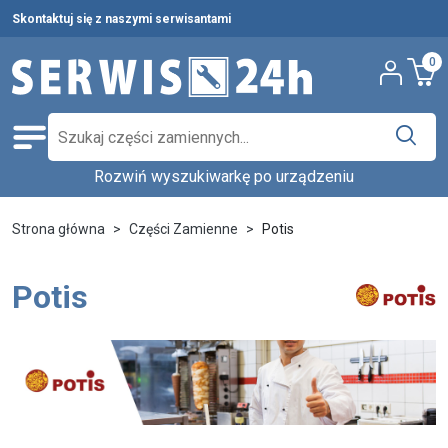
Skontaktuj się z naszymi serwisantami
0
Rozwiń wyszukiwarkę po urządzeniu
Części zamienne
Wybierz producenta i urządzenie,
Pełna oferta
Strona główna
Części Zamienne
Potis
aby znaleźć części w katalogu.
Środki czystości
Potis
Nowości
Wpisz nazwę producenta...
Wybierz rodzaj urządzenia...
Ostatnie sztuki
Wybierz model...
Wyszukaj
Serwis urządzeń
Wynajem urządzeń