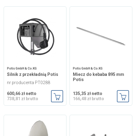
Potis GmbH & Co.KG
Potis GmbH & Co.KG
Silnik z przekładnią Potis
Miecz do kebaba 895 mm
Potis
nr producenta PT0288
600,66 zł netto
135,35 zł netto
738,81 zł brutto
166,48 zł brutto
Dodaj do koszyka
Dodaj