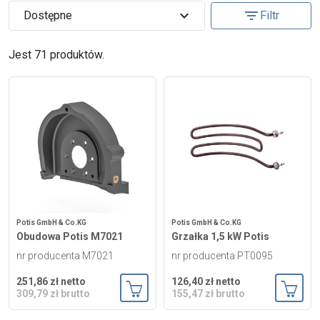
Zgłoś naprawę
expand_more
filter_list
Dostępne
Filtr
Status naprawy
Ostrzenie narzędzi
Jest 71 produktów.
Doradztwo
technologiczne
Producenci
Najpopularniejsi
Dowiedz się więcej
Aktualności i porady
Potis GmbH & Co.KG
Potis GmbH & Co.KG
Obudowa Potis M7021
Grzałka 1,5 kW Potis
Płatności i dostawa
nr producenta M7021
nr producenta PT0095
O nas
251,86 zł netto
126,40 zł netto
Regulamin
309,79 zł brutto
155,47 zł brutto
Dodaj do koszyka
Dodaj
Polityka prywatności