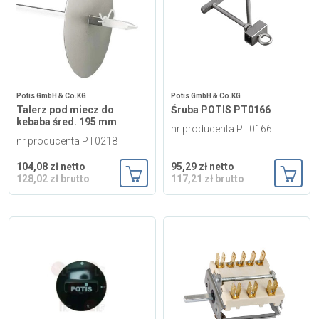
Potis GmbH & Co.KG
Potis GmbH & Co.KG
Talerz pod miecz do
Śruba POTIS PT0166
kebaba śred. 195 mm
nr producenta PT0166
nr producenta PT0218
104,08 zł netto
95,29 zł netto
128,02 zł brutto
117,21 zł brutto
Dodaj do koszyka
Dodaj