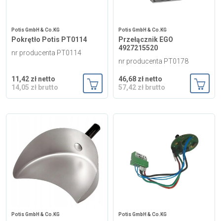
Potis GmbH & Co.KG
Potis GmbH & Co.KG
Pokrętło Potis PT0114
Przełącznik EGO
4927215520
nr producenta PT0114
nr producenta PT0178
11,42 zł netto
46,68 zł netto
14,05 zł brutto
57,42 zł brutto
Dodaj do koszyka
Dodaj
Potis GmbH & Co.KG
Potis GmbH & Co.KG