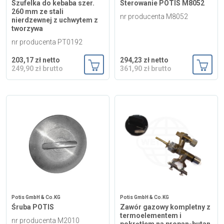
Szufelka do kebaba szer.
Sterowanie POTIS M8052
260 mm ze stali
nr producenta M8052
nierdzewnej z uchwytem z
tworzywa
nr producenta PT0192
203,17 zł netto
294,23 zł netto
249,90 zł brutto
361,90 zł brutto
Dodaj do koszyka
Dodaj
Potis GmbH & Co.KG
Potis GmbH & Co.KG
Śruba POTIS
Zawór gazowy kompletny z
termoelementem i
nr producenta M2010
pokrętłem na propan-butan