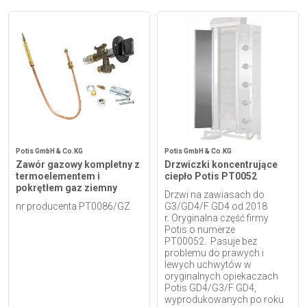
i cookies
Skontaktuj się z nami
Polecany artykuł
Potis GmbH & Co.KG
Potis GmbH & Co.KG
Zawór gazowy kompletny z
Drzwiczki koncentrujące
termoelementem i
ciepło Potis PT0052
pokrętłem gaz ziemny
Drzwi na zawiasach do
nr producenta PT0086/GZ
G3/GD4/F GD4 od 2018
EFA: Historia i oferta
r. Oryginalna część firmy
urządzeń dla przetwórstwa
Potis o numerze
mięsnego
PT00052. Pasuje bez
problemu do prawych i
lewych uchwytów w
oryginalnych opiekaczach
Potis GD4/G3/F GD4,
wyprodukowanych po roku