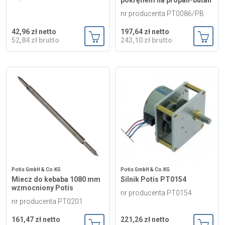
nr producenta PT0086/PB
42,96 zł netto
197,64 zł netto
52,84 zł brutto
243,10 zł brutto
Dodaj do koszyka
Dodaj
Potis GmbH & Co.KG
Potis GmbH & Co.KG
Miecz do kebaba 1080 mm
Silnik Potis PT0154
wzmocniony Potis
nr producenta PT0154
nr producenta PT0201
161,47 zł netto
221,26 zł netto