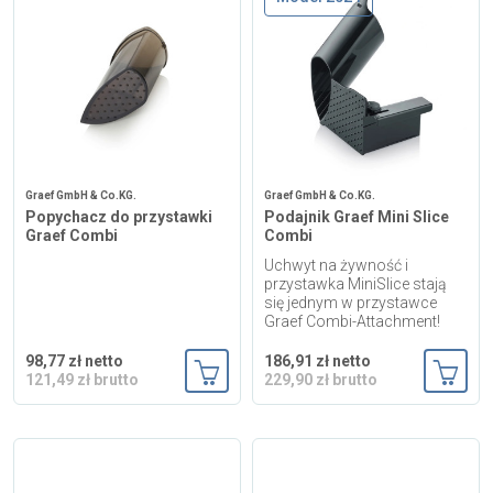
Graef GmbH & Co.KG.
Graef GmbH & Co.KG.
Popychacz do przystawki
Podajnik Graef Mini Slice
Graef Combi
Combi
Uchwyt na żywność i
przystawka MiniSlice stają
się jednym w przystawce
Graef Combi-Attachment!
98,77 zł netto
186,91 zł netto
121,49 zł brutto
229,90 zł brutto
Dodaj do koszyka
Dodaj