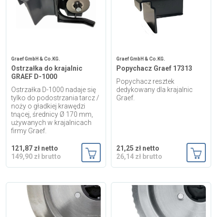
i cookies
Skontaktuj się z nami
Graef GmbH & Co.KG.
Graef GmbH & Co.KG.
Polecany artykuł
Ostrzałka do krajalnic
Popychacz Graef 17313
GRAEF D-1000
Popychacz resztek
Ostrzałka D-1000 nadaje się
dedykowany dla krajalnic
tylko do podostrzania tarcz /
Graef.
noży o gładkiej krawędzi
tnącej, średnicy Ø 170 mm,
używanych w krajalnicach
firmy Graef.
EFA: Historia i oferta
121,87 zł netto
21,25 zł netto
urządzeń dla przetwórstwa
149,90 zł brutto
26,14 zł brutto
mięsnego
Dodaj do koszyka
Dodaj