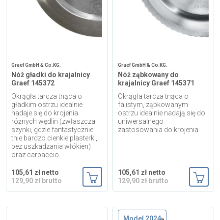
Graef GmbH & Co.KG.
Graef GmbH & Co.KG.
Nóż gładki do krajalnicy
Nóż ząbkowany do
Graef 145372
krajalnicy Graef 145371
Okrągła tarcza tnąca o
Okrągła tarcza tnąca o
gładkim ostrzu idealnie
falistym, ząbkowanym
nadaje się do krojenia
ostrzu idealnie nadają się do
różnych wędlin (zwłaszcza
uniwersalnego
szynki, gdzie fantastycznie
zastosowania do krojenia.
tnie bardzo cienkie plasterki,
bez uszkadzania włókien)
oraz carpaccio.
105,61 zł netto
105,61 zł netto
129,90 zł brutto
129,90 zł brutto
Dodaj do koszyka
Dodaj
Model 2024