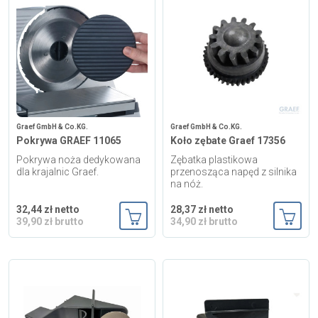
Zgłoś naprawę
Status naprawy
Ostrzenie narzędzi
Doradztwo
technologiczne
Graef GmbH & Co.KG.
Producenci
Graef GmbH & Co.KG.
Pokrywa GRAEF 11065
Koło zębate Graef 17356
Najpopularniejsi
Pokrywa noża dedykowana
Zębatka plastikowa
dla krajalnic Graef.
przenosząca napęd z silnika
na nóż.
Dowiedz się więcej
32,44 zł netto
28,37 zł netto
39,90 zł brutto
34,90 zł brutto
Aktualności i porady
Dodaj do koszyka
Dodaj
Płatności i dostawa
O nas
Regulamin
Polityka prywatności