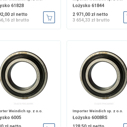
ysko 61828
Łożysko 61844
92,00 zł netto
2 971,00 zł netto
66,16 zł brutto
3 654,33 zł brutto
Dodaj do koszyka
rter Weindich sp. z o.o.
Importer Weindich sp. z o.o.
ysko 6005
Łożysko 6008RS
30 zł netto
128,50 zł netto