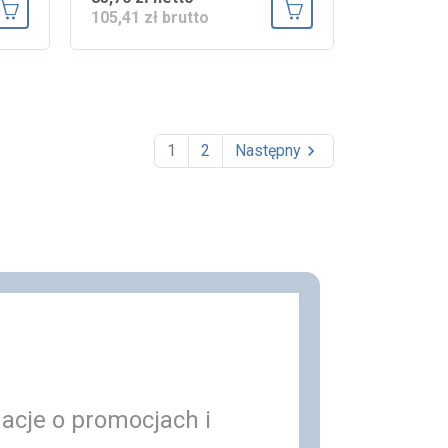
105,41 zł brutto
Dodaj do koszyka
Dodaj do koszyka
1
2
Następny

macje o promocjach i