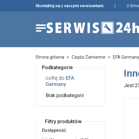
Skontaktuj się z naszymi serwisantami
O firmi
Części zamienne
Serwis urządzeń
Wybierz producenta i urząd
Strona główna
Części Zamienne
EFA German
Pełna oferta
Wynajem urządzeń
aby znaleźć części w katalogu.
Podkategorie
Środki czystości
Zgłoś naprawę
Inn
Nowości
Status naprawy
cofnij do
EFA
Wpisz nazwę producenta...
Germany
Jest 2
Ostatnie sztuki
Ostrzenie narzędzi
Brak podkategorii
Doradztwo
technologiczne
Filtry produktów
Dostępność: