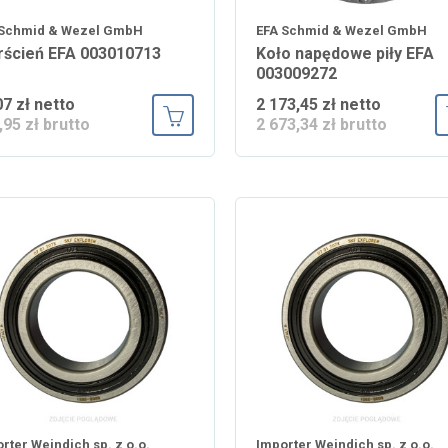
 Schmid & Wezel GmbH
EFA Schmid & Wezel GmbH
rścień EFA 003010713
Koło napędowe piły EFA
003009272
07 zł netto
2 173,45 zł netto
,95 zł brutto
2 673,34 zł brutto
Dodaj do koszyka
rter Weindich sp. z o.o.
Importer Weindich sp. z o.o.