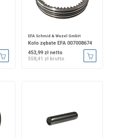
EFA Schmid & Wezel GmbH
Koło zębate EFA 007008674
453,99 zł netto
558,41 zł brutto
Dodaj do koszyka
Dodaj do koszyka