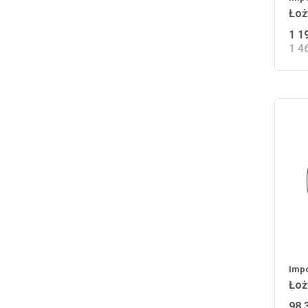
Łoż
1 1
1 4
Impo
Łoż
98,