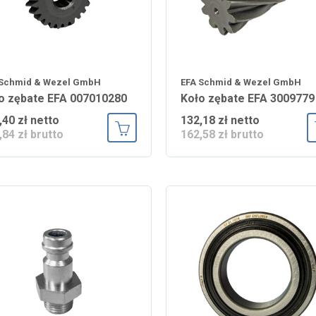
 Schmid & Wezel GmbH
EFA Schmid & Wezel GmbH
o zębate EFA 007010280
Koło zębate EFA 3009779
,40 zł netto
132,18 zł netto
,84 zł brutto
162,58 zł brutto
Dodaj do koszyka