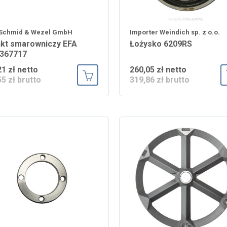
 Schmid & Wezel GmbH
Importer Weindich sp. z o.o.
kt smarowniczy EFA
Łożysko 6209RS
367717
21 zł netto
260,05 zł netto
55 zł brutto
319,86 zł brutto
Dodaj do koszyka