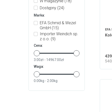
W magazynie
(18)
Dostępny
(24)
Marka:
EFA Schmid & Wezel
GmbH
(15)
EFA
Importer Weindich sp.
Koł
z o.o.
(9)
Cena:
439
3.00zł - 14967.00zł
540
Waga:
0.00kg - 2.00kg