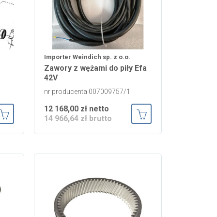
Importer Weindich sp. z o.o.
Zawory z wężami do piły Efa
42V
nr producenta 007009757/1
12 168,00 zł netto
14 966,64 zł brutto
Dodaj do koszyka
Dodaj do koszyka