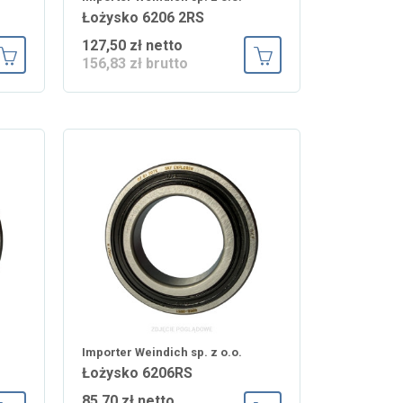
Łożysko 6206 2RS
127,50 zł netto
156,83 zł brutto
Dodaj do koszyka
Dodaj do koszyka
Importer Weindich sp. z o.o.
Łożysko 6206RS
85,70 zł netto