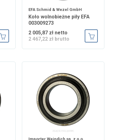
EFA Schmid & Wezel GmbH
Koło wolnobieżne piły EFA
003009273
2 005,87 zł netto
2 467,22 zł brutto
Dodaj do koszyka
Dodaj do koszyka
Importer Weindich sp. z o.o.