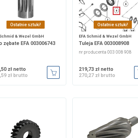
Ostatnie sztuki!
Ostatnie sztuki!
 Schmid & Wezel GmbH
EFA Schmid & Wezel GmbH
o zębate EFA 003006743
Tuleja EFA 003008908
nr producenta 003 008 908
,50 zł netto
219,73 zł netto
,59 zł brutto
270,27 zł brutto
Dodaj do koszyka