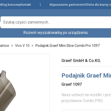
e
Blog branżowy
Kontakt
Wyposażenie gastronomii
Oferta dla branży 
Rozwiń wyszukiwarkę po urządzeniu
Producenci
Dowiedz się więcej
zenie,
jalnice
Vivo V 10
Podajnik Graef Mini Slice Combi Pro 1097
Najpopularniejsi
Aktualności i porady
Płatności i dostawa
Graef GmbH & Co.KG.
O nas
Wybierz rodzaj urządzenia...
Wybierz model.
Regulamin
Podajnik Graef Mi
Polityka prywatności
i cookies
Graef 1097
Skontaktuj się z nami
Nasz uchwyt na resztki i pr
przystawce Combi PRO.