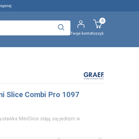
mięsnej
0
Twoje konto
Koszyk
Polecany artykuł
..
Wyszukaj
ni Slice Combi Pro 1097
EFA: Historia i oferta
urządzeń dla przetwórstwa
mięsnego
zystawka MiniSlice stają się jednym w