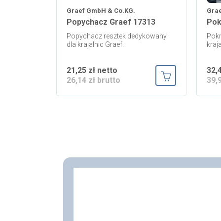
Graef GmbH & Co.KG.
Gra
Popychacz Graef 17313
Pok
Popychacz resztek dedykowany
Pok
dla krajalnic Graef.
kraj
21,25 zł netto
32,
26,14 zł brutto
39,
Dodaj do koszy