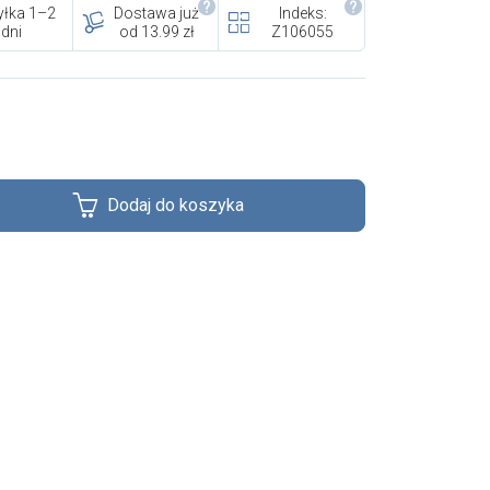
łka 1–2
Dostawa już
Indeks:
dni
od 13.99 zł
Z106055
Dodaj do koszyka