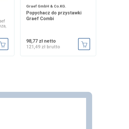
Graef GmbH & Co.KG.
Popychacz do przystawki
Graef Combi
aef
nza,
98,77 zł netto
121,49 zł brutto
Dodaj do koszyka
Dodaj do koszyka