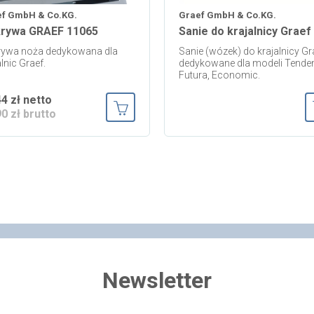
ef GmbH & Co.KG.
Graef GmbH & Co.KG.
rywa GRAEF 11065
Sanie do krajalnicy Graef
rywa noża dedykowana dla
Sanie (wózek) do krajalnicy Gr
alnic Graef.
dedykowane dla modeli
Tende
Futura, Economic.
44 zł netto
90 zł brutto
ka
Dodaj do koszyka
Newsletter