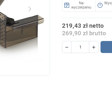
Na
Wysy
wyczerpaniu
Next
219,43 zł netto
269,90 zł brutto

