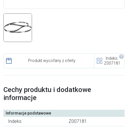
i cookies
Skontaktuj się z nami
Polecany artykuł
Indeks:
Produkt wycofany z oferty
Z007181
EFA: Historia i oferta
Cechy produktu i dodatkowe
urządzeń dla przetwórstwa
informacje
mięsnego
Informacje podstawowe
Indeks
Z007181