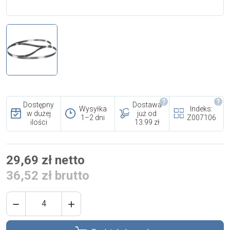
i cookies
Skontaktuj się z nami
Polecany artykuł
Dostępny
Dostawa
Wysyłka
Indeks:
w dużej
już od
1–2 dni
Z007106
ilości
13.99 zł
EFA: Historia i oferta
29,69 zł netto
urządzeń dla przetwórstwa
36,52 zł brutto
mięsnego

