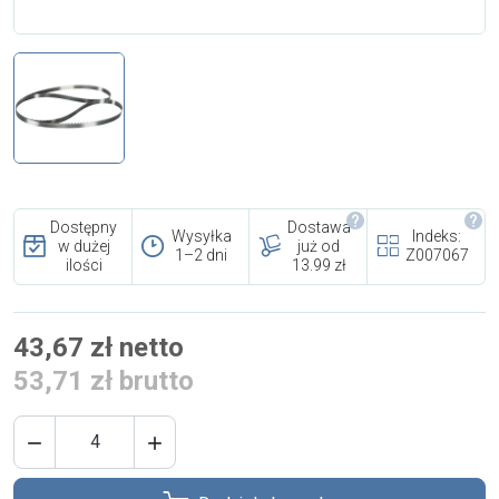
i cookies
Skontaktuj się z nami
Polecany artykuł
Dostępny
Dostawa
Wysyłka
Indeks:
w dużej
już od
1–2 dni
Z007067
ilości
13.99 zł
EFA: Historia i oferta
43,67 zł netto
urządzeń dla przetwórstwa
53,71 zł brutto
mięsnego

