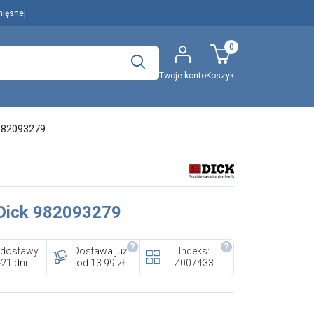
mięsnej
0
Twoje konto
Koszyk
Polecany artykuł
 982093279
..
Wyszukaj
Dick 982093279
EFA: Historia i oferta
urządzeń dla przetwórstwa
 dostawy
Dostawa już
Indeks:
mięsnego
-21 dni
od 13.99 zł
Z007433