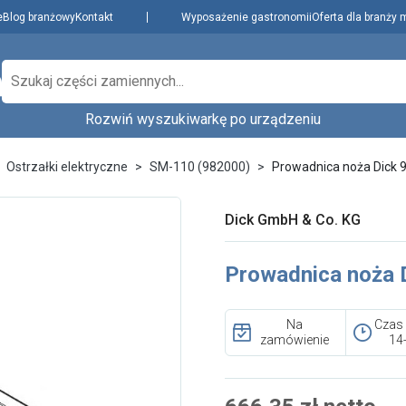
e
Blog branżowy
Kontakt
Wyposażenie gastronomii
Oferta dla branży 
Rozwiń wyszukiwarkę po urządzeniu
Producenci
Dowiedz się więcej
zenie,
Ostrzałki elektryczne
SM-110 (982000)
Prowadnica noża Dick
Najpopularniejsi
Aktualności i porady
Płatności i dostawa
Dick GmbH & Co. KG
O nas
Wybierz rodzaj urządzenia...
Wybierz model.
Regulamin
Prowadnica noża 
Polityka prywatności
i cookies
Na
Czas
Skontaktuj się z nami
zamówienie
14