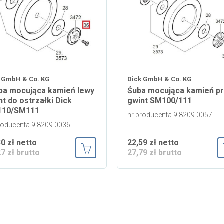
 GmbH & Co. KG
Dick GmbH & Co. KG
ba mocująca kamień lewy
Śuba mocująca kamień p
nt do ostrzałki Dick
gwint SM100/111
110/SM111
nr producenta 9 8209 0057
roducenta 9 8209 0036
30 zł netto
22,59 zł netto
27 zł brutto
27,79 zł brutto
ka
Dodaj do koszyka