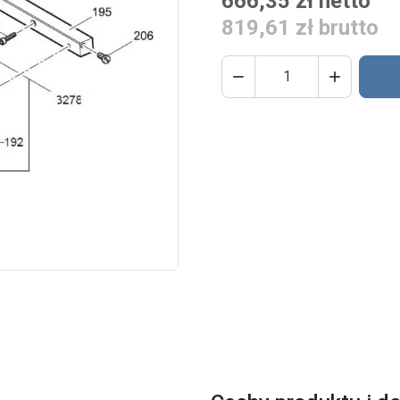
666,35 zł netto
819,61 zł brutto

