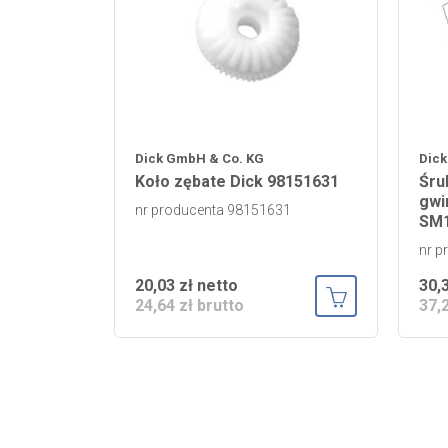
Dick GmbH & Co. KG
Dick
Koło zębate Dick 98151631
Śru
gwi
nr producenta 98151631
SM
nr p
20,03 zł netto
30,
24,64 zł brutto
37,
Dodaj do koszy