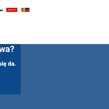
twa?
ię da.