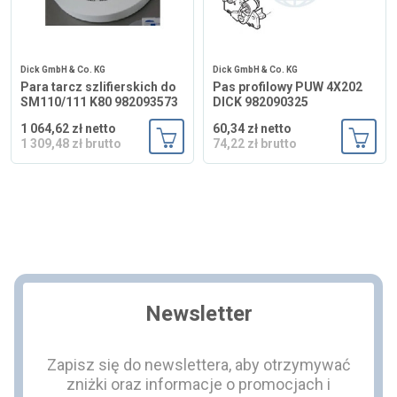
Dick GmbH & Co. KG
Dick GmbH & Co. KG
Para tarcz szlifierskich do
Pas profilowy PUW 4X202
SM110/111 K80 982093573
DICK 982090325
1 064,62 zł netto
60,34 zł netto
1 309,48 zł brutto
74,22 zł brutto
Dodaj do koszyka
Dodaj
Newsletter
Zapisz się do newslettera, aby otrzymywać
zniżki oraz informacje o promocjach i