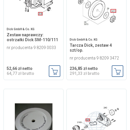
Dick GmbH & Co. KG
Zestaw naprawczy:
ostrzałki Dick SM-110/111
Dick GmbH & Co. KG
Tarcza Dick, zestaw 4
nr producenta 9 8209 0033
szt/op.
nr producenta 9 8209 3472
52,66 zł netto
236,85 zł netto
64,77 zł brutto
291,33 zł brutto
Dodaj do koszyka
Dodaj