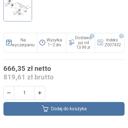
i cookies
Skontaktuj się z nami
Polecany artykuł
Dostawa
Na
Wysyłka
Indeks:
już od
wyczerpaniu
1–2 dni
Z007432
13.99 zł
666,35 zł netto
819,61 zł brutto
EFA: Historia i oferta
urządzeń dla przetwórstwa


mięsnego
Dodaj do koszyka