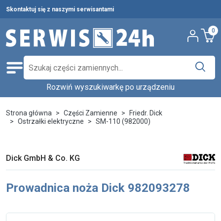
Skontaktuj się z naszymi serwisantami
0
Rozwiń wyszukiwarkę po urządzeniu
Części zamienne
Wybierz producenta i urządzenie,
Pełna oferta
Strona główna
Części Zamienne
Friedr. Dick
aby znaleźć części w katalogu.
Ostrzałki elektryczne
SM-110 (982000)
Środki czystości
Nowości
Wpisz nazwę producenta...
Wybierz rodzaj urządzenia...
Dick GmbH & Co. KG
Ostatnie sztuki
Wybierz model...
Wyszukaj
Prowadnica noża Dick 982093278
Serwis urządzeń
Wynajem urządzeń