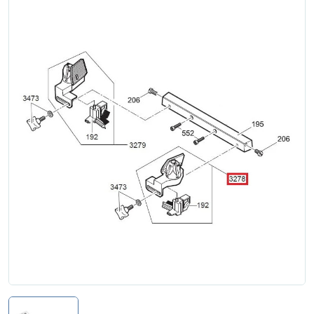
Zgłoś naprawę
Status naprawy
Ostrzenie narzędzi
Doradztwo
technologiczne
Producenci
Najpopularniejsi
Dowiedz się więcej
Aktualności i porady
Płatności i dostawa
O nas
Regulamin
Polityka prywatności