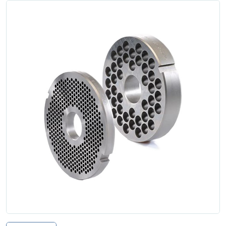
Zgłoś naprawę
Status naprawy
Ostrzenie narzędzi
Doradztwo
technologiczne
Producenci
Najpopularniejsi
Dowiedz się więcej
Aktualności i porady
Płatności i dostawa
O nas
Regulamin
Polityka prywatności