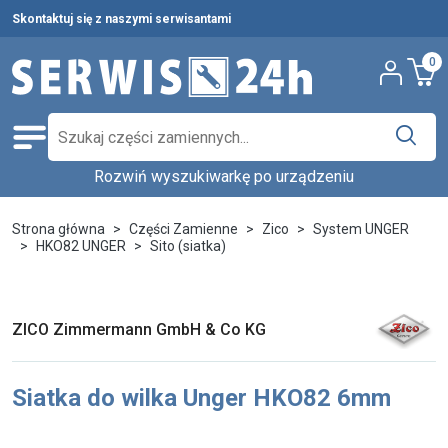
Skontaktuj się z naszymi serwisantami
0
Rozwiń wyszukiwarkę po urządzeniu
Części zamienne
Wybierz producenta i urządzenie,
Pełna oferta
Strona główna
Części Zamienne
Zico
System UNGER
aby znaleźć części w katalogu.
HKO82 UNGER
Sito (siatka)
Środki czystości
Nowości
Wpisz nazwę producenta...
Wybierz rodzaj urządzenia...
Ostatnie sztuki
ZICO Zimmermann GmbH & Co KG
Wybierz model...
Wyszukaj
Serwis urządzeń
Siatka do wilka Unger HKO82 6mm
Wynajem urządzeń