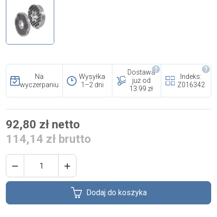
i cookies
Skontaktuj się z nami
Polecany artykuł
Dostawa
Na
Wysyłka
Indeks:
już od
wyczerpaniu
1–2 dni
Z016342
13.99 zł
92,80 zł netto
114,14 zł brutto
EFA: Historia i oferta
urządzeń dla przetwórstwa


mięsnego
Dodaj do koszyka