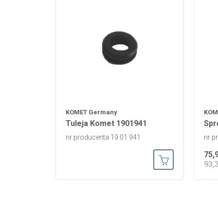
KOMET Germany
KOM
Tuleja Komet 1901941
Spr
nr producenta 19 01 941
nr p
75,
93,
Dodaj do koszy