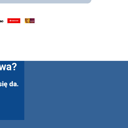
twa?
ię da.