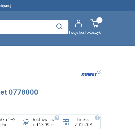
mięsnej
0
Twoje konto
Koszyk
Polecany artykuł
..
Wyszukaj
met 0778000
EFA: Historia i oferta
urządzeń dla przetwórstwa
mięsnego
łka 1–2
Dostawa już
Indeks:
dni
od 13.99 zł
Z010708