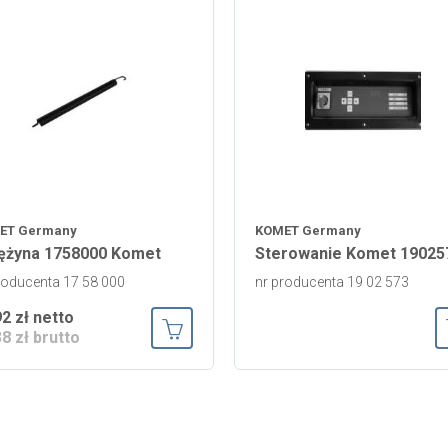
ET Germany
KOMET Germany
ężyna 1758000 Komet
Sterowanie Komet 19025
roducenta 17 58 000
nr producenta 19 02 573
92 zł netto
38 zł brutto
ka
Dodaj do koszyka