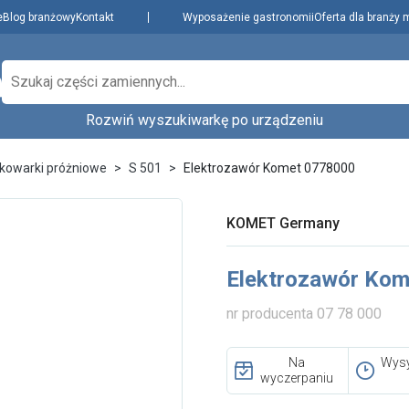
e
Blog branżowy
Kontakt
Wyposażenie gastronomii
Oferta dla branży 
Rozwiń wyszukiwarkę po urządzeniu
Producenci
Dowiedz się więcej
zenie,
kowarki próżniowe
S 501
Elektrozawór Komet 0778000
Najpopularniejsi
Aktualności i porady
Płatności i dostawa
KOMET Germany
O nas
Wybierz rodzaj urządzenia...
Wybierz model.
Regulamin
Elektrozawór Ko
Polityka prywatności
i cookies
nr producenta 07 78 000
Skontaktuj się z nami
Na
Wysy
wyczerpaniu