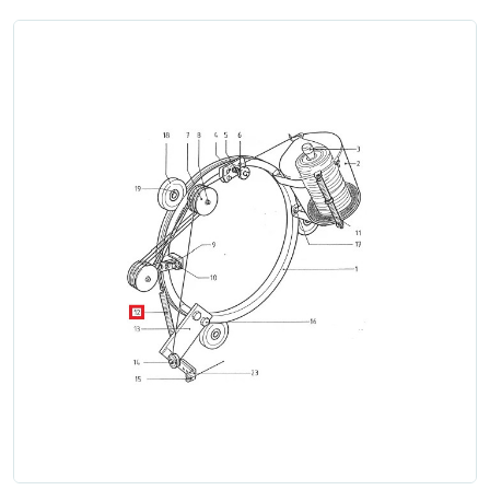
Zgłoś naprawę
Status naprawy
Ostrzenie narzędzi
Doradztwo
technologiczne
Producenci
Najpopularniejsi
Dowiedz się więcej
Aktualności i porady
Płatności i dostawa
O nas
Regulamin
Polityka prywatności