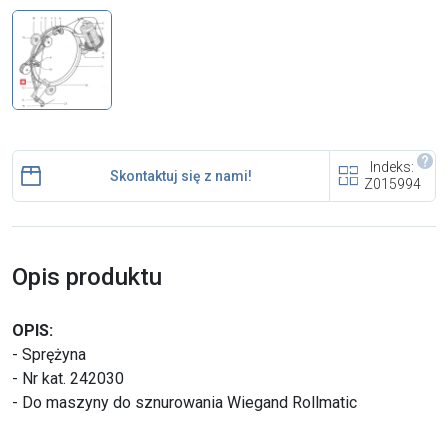
i cookies
Skontaktuj się z nami
Polecany artykuł
Indeks:
Skontaktuj się z nami!
Z015994
Opis produktu
EFA: Historia i oferta
urządzeń dla przetwórstwa
OPIS:
mięsnego
- Sprężyna
- Nr kat. 242030
- Do maszyny do sznurowania Wiegand Rollmatic