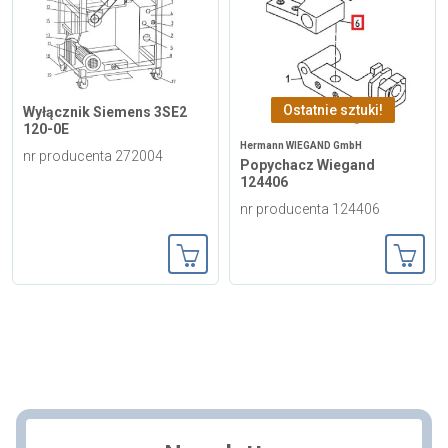
Ostatnie sztuki!
Wyłącznik Siemens 3SE2
120-0E
Hermann WIEGAND GmbH
nr producenta 272004
Popychacz Wiegand
124406
nr producenta 124406
Dodaj do koszyka
Dodaj