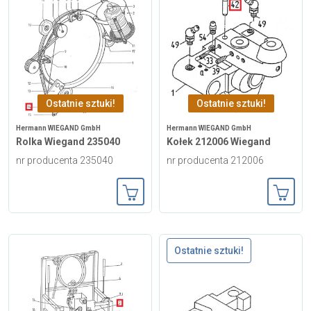
Ostatnie sztuki!
Ostatnie sztuki!
Hermann WIEGAND GmbH
Hermann WIEGAND GmbH
Rolka Wiegand 235040
Kołek 212006 Wiegand
nr producenta 235040
nr producenta 212006
Dodaj do koszyka
Dodaj
Ostatnie sztuki!