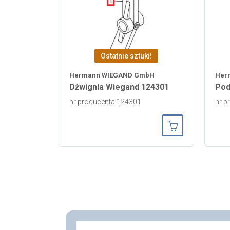
Ostatnie sztuki!
Hermann WIEGAND GmbH
Her
Dźwignia Wiegand 124301
Pod
nr producenta 124301
nr p
Dodaj do koszy