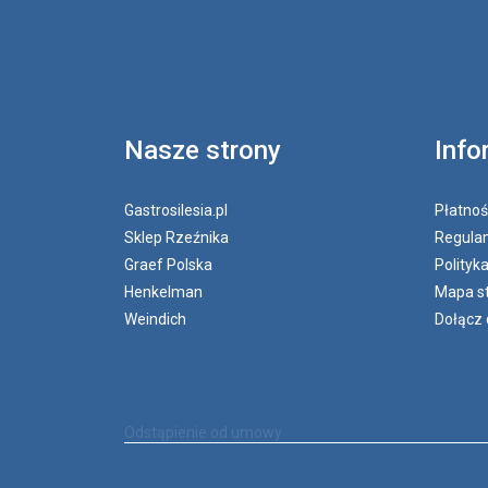
Nasze strony
Info
Gastrosilesia.pl
Płatnoś
Sklep Rzeźnika
Regulam
Graef Polska
Polityk
Henkelman
Mapa s
Weindich
Dołącz 
Odstąpienie od umowy