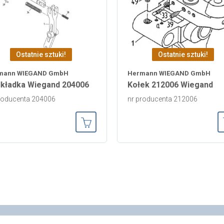
Ostatnie sztuki!
Ostatnie sztuki!
mann WIEGAND GmbH
Hermann WIEGAND GmbH
kładka Wiegand 204006
Kołek 212006 Wiegand
roducenta 204006
nr producenta 212006
ka
Dodaj do koszyka