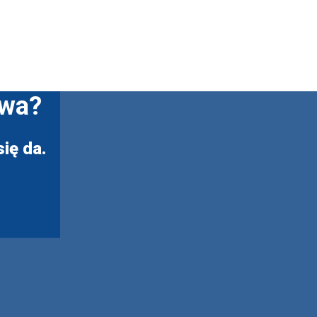
twa?
ię da.