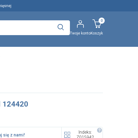
mięsnej
0
Twoje konto
Koszyk
Polecany artykuł
0
..
Wyszukaj
EFA: Historia i oferta
 124420
urządzeń dla przetwórstwa
mięsnego
Indeks:
j się z nami!
Z015942