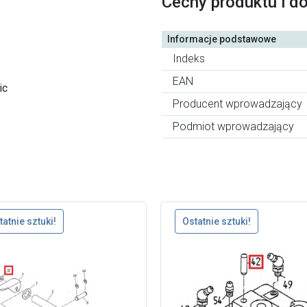
Cechy produktu i d
Informacje podstawowe
Indeks
EAN
ic
Producent wprowadzający
Podmiot wprowadzający
tatnie sztuki!
Ostatnie sztuki!