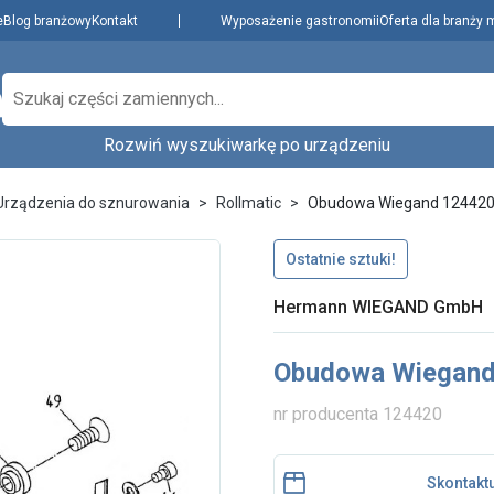
e
Blog branżowy
Kontakt
Wyposażenie gastronomii
Oferta dla branży 
Rozwiń wyszukiwarkę po urządzeniu
Producenci
Dowiedz się więcej
zenie,
Urządzenia do sznurowania
Rollmatic
Obudowa Wiegand 12442
Najpopularniejsi
Aktualności i porady
Płatności i dostawa
Ostatnie sztuki!
O nas
Wybierz rodzaj urządzenia...
Wybierz model.
Hermann WIEGAND GmbH
Regulamin
Polityka prywatności
Obudowa Wiegand
i cookies
Skontaktuj się z nami
nr producenta 124420
Skontaktu