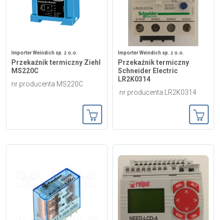
Importer Weindich sp. z o.o.
Importer Weindich sp. z o.o.
Przekaźnik termiczny Ziehl
Przekaźnik termiczny
MS220C
Schneider Electric
LR2K0314
nr producenta MS220C
nr producenta LR2K0314
Dodaj do koszyka
Dodaj