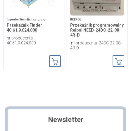
Importer Weindich sp. z o.o.
RELPOL
Przekaźnik Finder
Przekaźnik programowalny
40.61.9.024.000
Relpol NEED-24DC-22-08-
4R-D
nr producenta
40.61.9.024.000
nr producenta 24DC-22-08-
4R-D
Dodaj do koszyka
Dodaj
Newsletter