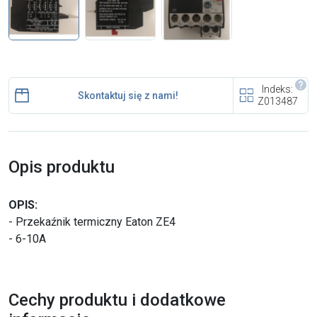
i cookies
Skontaktuj się z nami
Indeks:
Polecany artykuł
Skontaktuj się z nami!
Z013487
Opis produktu
OPIS:
EFA: Historia i oferta
- Przekaźnik termiczny Eaton ZE4
urządzeń dla przetwórstwa
- 6-10A
mięsnego
Cechy produktu i dodatkowe