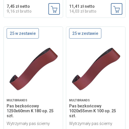
7,45 zł netto
11,41 zł netto
9,16 zł brutto
14,03 zł brutto
Dodaj do koszyka
Dodaj
25 w zestawie
25 w zestawie
MULTIBRANDS
MULTIBRANDS
Pas bezkońcowy
Pas bezkońcowy
1250x60mm K 180 op. 25
1020x55mm K 100 op. 25
szt.
szt.
Wytrzymały pas ścierny
Wytrzymały pas ścierny