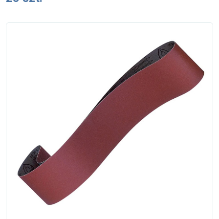
Zgłoś naprawę
Status naprawy
Ostrzenie narzędzi
Doradztwo
technologiczne
Producenci
Najpopularniejsi
Dowiedz się więcej
Aktualności i porady
Płatności i dostawa
O nas
Regulamin
Polityka prywatności