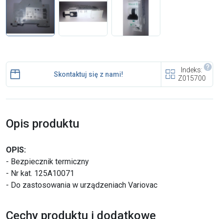
i cookies
Skontaktuj się z nami
Polecany artykuł
Indeks:
Skontaktuj się z nami!
Z015700
Opis produktu
EFA: Historia i oferta
OPIS:
urządzeń dla przetwórstwa
- Bezpiecznik termiczny
mięsnego
- Nr kat. 125A10071
- Do zastosowania w urządzeniach Variovac
Cechy produktu i dodatkowe