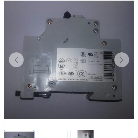
Zgłoś naprawę
Status naprawy
Ostrzenie narzędzi
Doradztwo
technologiczne
Producenci
Previous
Next
Najpopularniejsi
Dowiedz się więcej
Aktualności i porady
Płatności i dostawa
O nas
Regulamin
Polityka prywatności