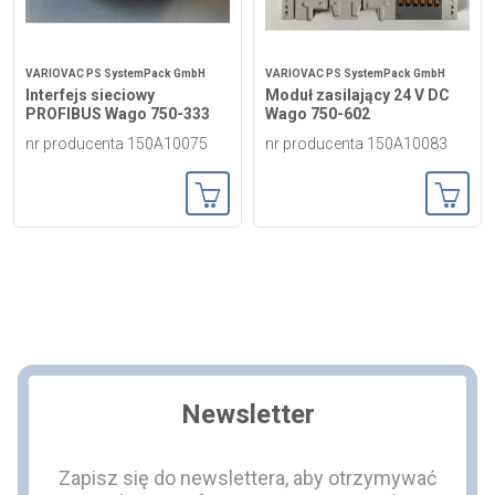
VARIOVAC PS SystemPack GmbH
VARIOVAC PS SystemPack GmbH
Interfejs sieciowy
Moduł zasilający 24 V DC
PROFIBUS Wago 750-333
Wago 750-602
nr producenta 150A10075
nr producenta 150A10083
Dodaj do koszyka
Dodaj
Newsletter
Zapisz się do newslettera, aby otrzymywać