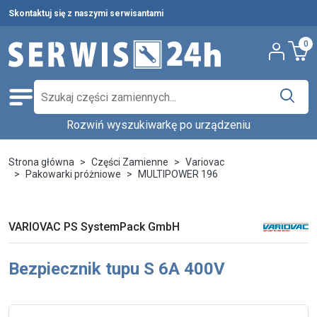
Skontaktuj się z naszymi serwisantami
0
Rozwiń wyszukiwarkę po urządzeniu
Części zamienne
Wybierz producenta i urządzenie,
Pełna oferta
Strona główna
Części Zamienne
Variovac
aby znaleźć części w katalogu.
Pakowarki próżniowe
MULTIPOWER 196
Środki czystości
Nowości
Wpisz nazwę producenta...
Wybierz rodzaj urządzenia...
VARIOVAC PS SystemPack GmbH
Ostatnie sztuki
Wybierz model...
Wyszukaj
Bezpiecznik tupu S 6A 400V
Serwis urządzeń
Wynajem urządzeń