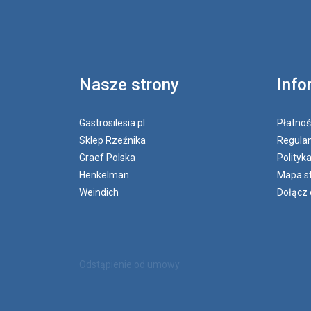
Nasze strony
Info
Gastrosilesia.pl
Płatnoś
Sklep Rzeźnika
Regulam
Graef Polska
Polityk
Henkelman
Mapa s
Weindich
Dołącz 
Odstąpienie od umowy