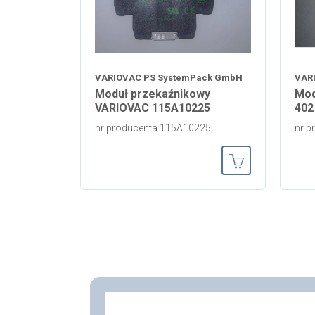
VARIOVAC PS SystemPack GmbH
VAR
Moduł przekaźnikowy
Mod
VARIOVAC 115A10225
402
nr producenta 115A10225
nr p
Dodaj do koszy