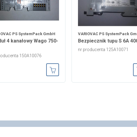
IOVAC PS SystemPack GmbH
VARIOVAC PS SystemPack G
uł 4 kanałowy Wago 750-
Bezpiecznik tupu S 6A 40
nr producenta 125A10071
roducenta 150A10076
ka
Dodaj do koszyka