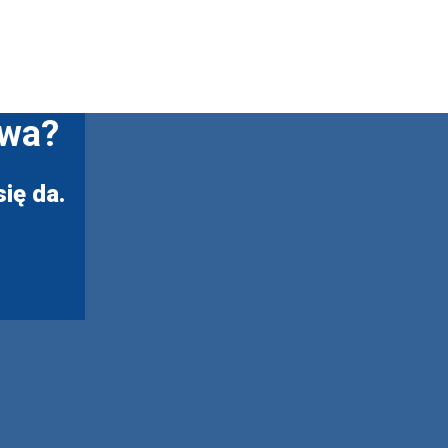
twa?
ię da.