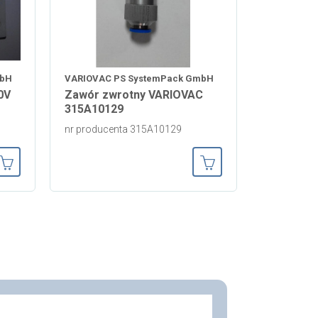
mbH
VARIOVAC PS SystemPack GmbH
0V
Zawór zwrotny VARIOVAC
315A10129
nr producenta 315A10129
Dodaj do koszyka
Dodaj do koszyka