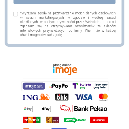
*Wyrażam zgodę na przetwarzanie moich danych osobowych
w celach marketingowych w zgodzie i według zasad
określonych w polityce prywatności przez Weindich sp. z o.o i
zgadzam się na otrzymywanie newsletterów ze sklepów
internetowych przynależących do firmy. Wiem, że w każdej
chwili mogę odwołać zgodę.