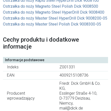
Ostrzałka do noży Rapid Steel HyperDrill Dick 9008100
Ostrzałka do noży Magneto Steel Polish Dick 9008500
Ostrzałka do noży Magneto Steel HyperDrill Dick 9008400
Ostrzałka do noży Master Steel HyperDrill Dick 9008200-05
Ostrzałka do noży Master Steel Polish Dick 9008300-05
Cechy produktu i dodatkowe
informacje
Informacje podstawowe
Indeks
Z001331
EAN
4009215108736
Friedr. Dick GmbH & Co.
KG,
Producent
Esslinger Straße 4-10,
wprowadzający
D-73779 Deizisau,
Niemcy,
mail@dick.de