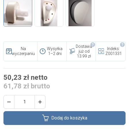
i cookies
Skontaktuj się z nami
Polecany artykuł
Dostawa
Na
Wysyłka
Indeks:
już od
wyczerpaniu
1–2 dni
Z001331
13.99 zł
50,23 zł netto
61,78 zł brutto
EFA: Historia i oferta
urządzeń dla przetwórstwa
mięsnego


Dodaj do koszyka