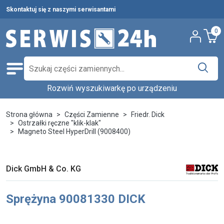
Skontaktuj się z naszymi serwisantami
0
Rozwiń wyszukiwarkę po urządzeniu
Części zamienne
Wybierz producenta i urządzenie,
Pełna oferta
Strona główna
Części Zamienne
Friedr. Dick
aby znaleźć części w katalogu.
Ostrzałki ręczne "klik-klak"
Środki czystości
Magneto Steel HyperDrill (9008400)
Nowości
Wpisz nazwę producenta...
Wybierz rodzaj urządzenia...
Ostatnie sztuki
Dick GmbH & Co. KG
Wybierz model...
Wyszukaj
Serwis urządzeń
Sprężyna 90081330 DICK
Wynajem urządzeń