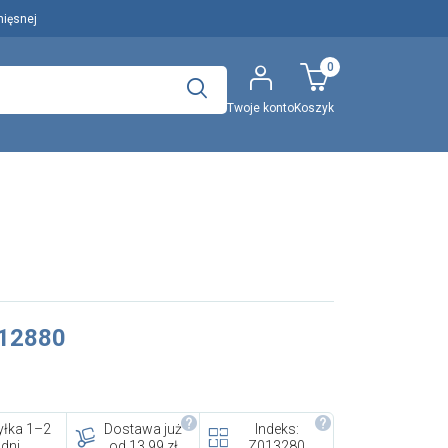
mięsnej
0
Twoje konto
Koszyk
Polecany artykuł
..
Wyszukaj
EFA: Historia i oferta
 12880
urządzeń dla przetwórstwa
mięsnego
łka 1–2
Dostawa już
Indeks:
dni
od 13.99 zł
Z013280