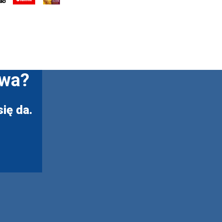
twa?
ię da.