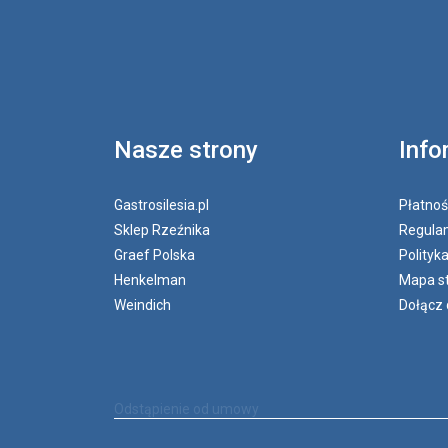
Nasze strony
Info
Gastrosilesia.pl
Płatnoś
Sklep Rzeźnika
Regulam
Graef Polska
Polityk
Henkelman
Mapa s
Weindich
Dołącz 
Odstąpienie od umowy