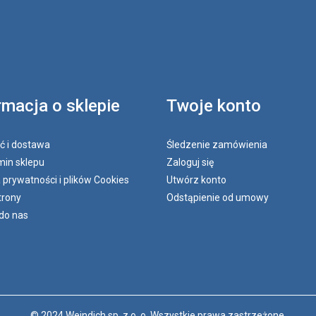
rmacja o sklepie
Twoje konto
ć i dostawa
Śledzenie zamówienia
in sklepu
Zaloguj się
a prywatności i plików Cookies
Utwórz konto
trony
Odstąpienie od umowy
do nas
© 2024 Weindich sp. z o. o. Wszystkie prawa zastrzeżone.