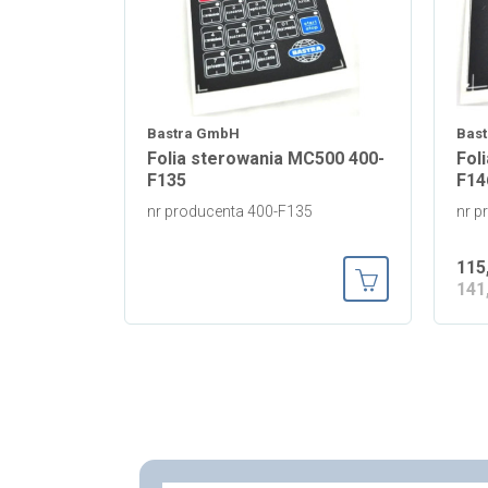
Bastra GmbH
Bas
Folia sterowania MC500 400-
Fol
F135
F14
nr producenta 400-F135
nr p
115
141
Dodaj do koszy