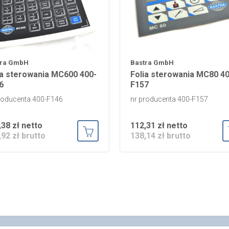
tra GmbH
Bastra GmbH
ia sterowania MC600 400-
Folia sterowania MC80 40
6
F157
roducenta 400-F146
nr producenta 400-F157
,38 zł netto
112,31 zł netto
,92 zł brutto
138,14 zł brutto
ka
Dodaj do koszyka