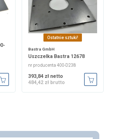
Ostatnie sztuki!
0-
Bastra GmbH
Uszczelka Bastra 12678
nr producenta 400-D238
393,84 zł netto
484,42 zł brutto
Dodaj do koszyka
Dodaj do koszyka