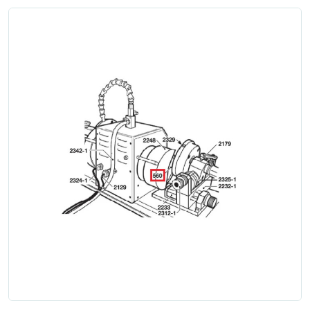
Zgłoś naprawę
Status naprawy
Ostrzenie narzędzi
Doradztwo
technologiczne
Producenci
Najpopularniejsi
Dowiedz się więcej
Aktualności i porady
Płatności i dostawa
O nas
Regulamin
Polityka prywatności