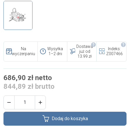
i cookies
Skontaktuj się z nami
Polecany artykuł
Dostawa
Na
Wysyłka
Indeks:
już od
wyczerpaniu
1–2 dni
Z007466
13.99 zł
686,90 zł netto
844,89 zł brutto
EFA: Historia i oferta
urządzeń dla przetwórstwa
mięsnego


Dodaj do koszyka