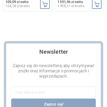
109,09 zł netto
1 591,96 zł netto
134,18 zł brutto
1 958,11 zł brutto
Dodaj do koszyka
Dodaj
Newsletter
Zapisz się do newslettera, aby otrzymywać
zniżki oraz informacje o promocjach i
wyprzedażach.