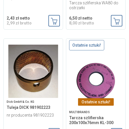
Tarcza szlifierska WA80 do
ostrzałki
2,43 zł netto
6,50 zł netto
2,99 zł brutto
8,00 zł brutto
Dodaj do koszyka
Dodaj
Ostatnie sztuki!
Ostatnie sztuki!
Dick GmbH & Co. KG
Tuleja DICK 981902223
MULTIBRANDS
nr producenta 981902223
Tarcza szlifierska
200x100x76mm KL-300