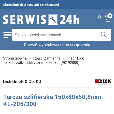
Skontaktuj się z naszymi serwisantami
0
Rozwiń wyszukiwarkę po urządzeniu
Części zamienne
Wybierz producenta i urządzenie,
Pełna oferta
Strona główna
Części Zamienne
Friedr. Dick
aby znaleźć części w katalogu.
Ostrzałki elektryczne
KL-300(98192000)
Środki czystości
Nowości
Wpisz nazwę producenta...
Wybierz rodzaj urządzenia...
Dick GmbH & Co. KG
Ostatnie sztuki
Wybierz model...
Wyszukaj
Tarcza szlifierska 150x80x50,8mm
Serwis urządzeń
KL-205/300
Wynajem urządzeń