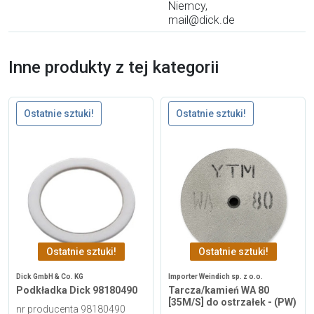
Niemcy,
mail@dick.de
Inne produkty z tej kategorii
Ostatnie sztuki!
Ostatnie sztuki!
Ostatnie sztuki!
Ostatnie sztuki!
Dick GmbH & Co. KG
Importer Weindich sp. z o.o.
Podkładka Dick 98180490
Tarcza/kamień WA 80
[35M/S] do ostrzałek - (PW)
nr producenta 98180490