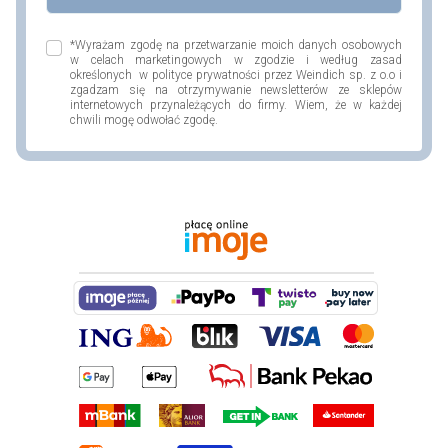
*Wyrażam zgodę na przetwarzanie moich danych osobowych
w celach marketingowych w zgodzie i według zasad
określonych w polityce prywatności przez Weindich sp. z o.o i
zgadzam się na otrzymywanie newsletterów ze sklepów
internetowych przynależących do firmy. Wiem, że w każdej
chwili mogę odwołać zgodę.