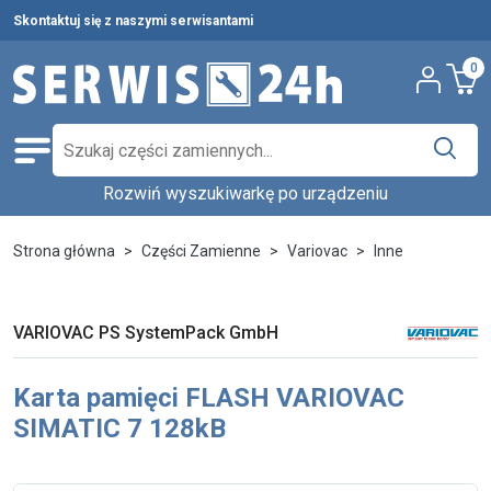
Skontaktuj się z naszymi serwisantami
0
Rozwiń wyszukiwarkę po urządzeniu
Części zamienne
Wybierz producenta i urządzenie,
Pełna oferta
Strona główna
Części Zamienne
Variovac
Inne
aby znaleźć części w katalogu.
Środki czystości
Nowości
Wpisz nazwę producenta...
Wybierz rodzaj urządzenia...
VARIOVAC PS SystemPack GmbH
Ostatnie sztuki
Karta pamięci FLASH VARIOVAC
Wybierz model...
Wyszukaj
Serwis urządzeń
SIMATIC 7 128kB
Wynajem urządzeń