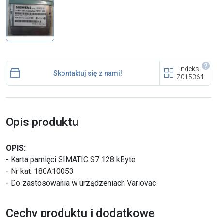
i cookies
Skontaktuj się z nami
Polecany artykuł
Indeks:
Skontaktuj się z nami!
Z015364
Opis produktu
EFA: Historia i oferta
OPIS:
urządzeń dla przetwórstwa
- Karta pamięci SIMATIC S7 128 kByte
mięsnego
- Nr kat. 180A10053
- Do zastosowania w urządzeniach Variovac
Cechy produktu i dodatkowe