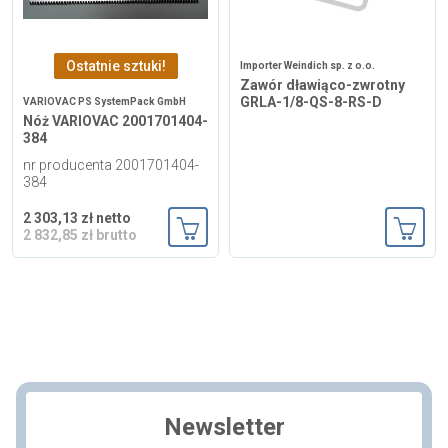
Ostatnie sztuki!
Importer Weindich sp. z o.o.
Zawór dławiąco-zwrotny
GRLA-1/8-QS-8-RS-D
VARIOVAC PS SystemPack GmbH
Nóż VARIOVAC 2001701404-
384
nr producenta 2001701404-
384
2 303,13 zł netto
2 832,85 zł brutto
Dodaj do koszyka
Dodaj
Newsletter