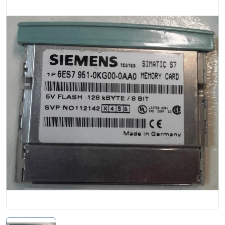
Zgłoś naprawę
Status naprawy
Ostrzenie narzędzi
Doradztwo
technologiczne
Producenci
Najpopularniejsi
Dowiedz się więcej
Aktualności i porady
Płatności i dostawa
O nas
Regulamin
Polityka prywatności