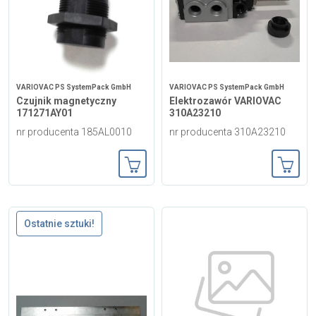
VARIOVAC PS SystemPack GmbH
VARIOVAC PS SystemPack GmbH
Czujnik magnetyczny
Elektrozawór VARIOVAC
171271AY01
310A23210
nr producenta 185AL0010
nr producenta 310A23210
Dodaj do koszyka
Dodaj
Ostatnie sztuki!