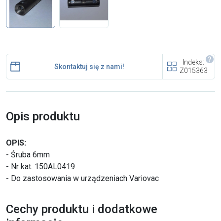
i cookies
Skontaktuj się z nami
Indeks:
Polecany artykuł
Skontaktuj się z nami!
Z015363
Opis produktu
OPIS:
EFA: Historia i oferta
- Śruba 6mm
urządzeń dla przetwórstwa
- Nr kat. 150AL0419
mięsnego
- Do zastosowania w urządzeniach Variovac
Cechy produktu i dodatkowe