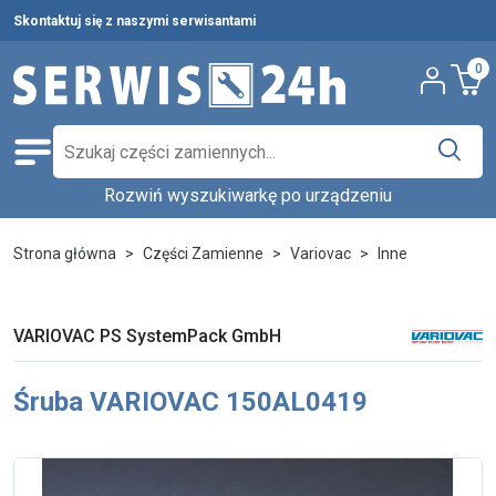
Skontaktuj się z naszymi serwisantami
0
Rozwiń wyszukiwarkę po urządzeniu
Części zamienne
Wybierz producenta i urządzenie,
Pełna oferta
Strona główna
Części Zamienne
Variovac
Inne
aby znaleźć części w katalogu.
Środki czystości
Nowości
Wpisz nazwę producenta...
Wybierz rodzaj urządzenia...
VARIOVAC PS SystemPack GmbH
Ostatnie sztuki
Śruba VARIOVAC 150AL0419
Wybierz model...
Wyszukaj
Serwis urządzeń
Wynajem urządzeń