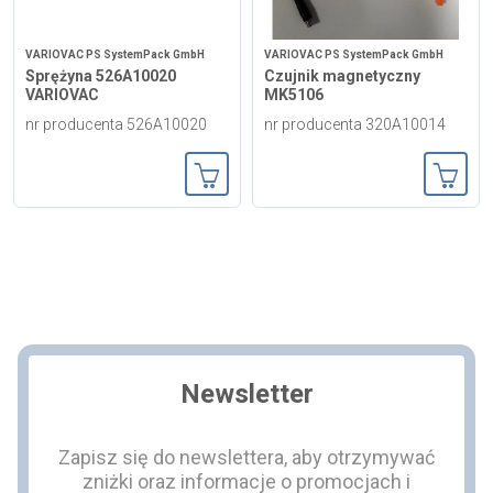
VARIOVAC PS SystemPack GmbH
VARIOVAC PS SystemPack GmbH
Sprężyna 526A10020
Czujnik magnetyczny
VARIOVAC
MK5106
nr producenta 526A10020
nr producenta 320A10014
Dodaj do koszyka
Dodaj
Newsletter
Zapisz się do newslettera, aby otrzymywać
zniżki oraz informacje o promocjach i