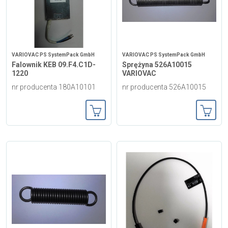
VARIOVAC PS SystemPack GmbH
VARIOVAC PS SystemPack GmbH
Falownik KEB 09.F4.C1D-
Sprężyna 526A10015
1220
VARIOVAC
nr producenta 180A10101
nr producenta 526A10015
Dodaj do koszyka
Dodaj