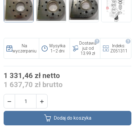
i cookies
Skontaktuj się z nami
Polecany artykuł
Dostawa
Na
Wysyłka
Indeks:
już od
wyczerpaniu
1–2 dni
Z051311
13.99 zł
1 331,46 zł netto
1 637,70 zł brutto
EFA: Historia i oferta
urządzeń dla przetwórstwa


mięsnego
Dodaj do koszyka