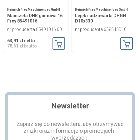
Heinrich Frey Maschinenbau GmbH
Heinrich Frey Maschinenbau GmbH
Manszeta DHR gumowa 16
Lejek nadziewarki DHGN
Frey 85491016
D10x330
nr producenta 85491016.00
nr producenta 658545D10
63,91 zł netto
78,61 zł brutto
Dodaj do koszyka
Dodaj
Newsletter
Zapisz się do newslettera, aby otrzymywać
zniżki oraz informacje o promocjach i
wyprzedażach.