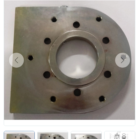
Zgłoś naprawę
Status naprawy
Ostrzenie narzędzi
Doradztwo
technologiczne
Producenci
Previous
Next
Najpopularniejsi
Dowiedz się więcej
Aktualności i porady
Płatności i dostawa
O nas
Regulamin
Polityka prywatności