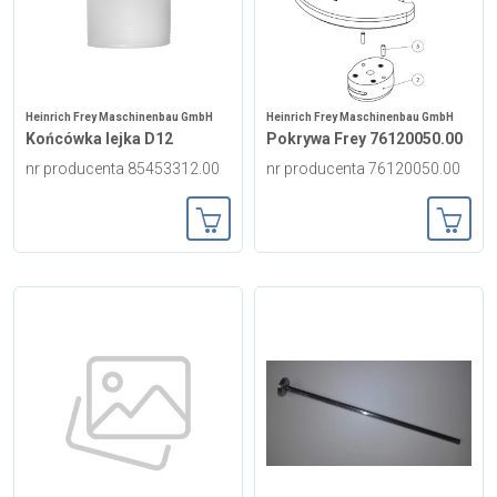
Heinrich Frey Maschinenbau GmbH
Heinrich Frey Maschinenbau GmbH
Końcówka lejka D12
Pokrywa Frey 76120050.00
nr producenta 85453312.00
nr producenta 76120050.00
Dodaj do koszyka
Dodaj