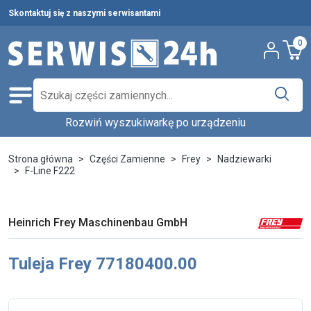
Skontaktuj się z naszymi serwisantami
0
Rozwiń wyszukiwarkę po urządzeniu
Części zamienne
Wybierz producenta i urządzenie,
Pełna oferta
Strona główna
Części Zamienne
Frey
Nadziewarki
aby znaleźć części w katalogu.
F-Line F222
Środki czystości
Nowości
Wpisz nazwę producenta...
Wybierz rodzaj urządzenia...
Heinrich Frey Maschinenbau GmbH
Ostatnie sztuki
Wybierz model...
Wyszukaj
Tuleja Frey 77180400.00
Serwis urządzeń
Wynajem urządzeń