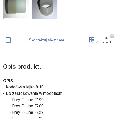
i cookies
Skontaktuj się z nami
Polecany artykuł
Indeks:
Skontaktuj się z nami!
Z009870
Opis produktu
EFA: Historia i oferta
OPIS:
urządzeń dla przetwórstwa
- Końcówka lejka fi 10
mięsnego
- Do zastosowania w modelach:
- Frey F-Line F190
- Frey F-Line F200
- Frey F-Line F222