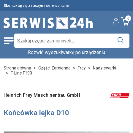
Skontaktuj się z naszymi serwisantami
0
Rozwiń wyszukiwarkę po urządzeniu
Części zamienne
Wybierz producenta i urządzenie,
Pełna oferta
Strona główna
Części Zamienne
Frey
Nadziewarki
aby znaleźć części w katalogu.
F-Line F190
Środki czystości
Nowości
Wpisz nazwę producenta...
Wybierz rodzaj urządzenia...
Heinrich Frey Maschinenbau GmbH
Ostatnie sztuki
Wybierz model...
Wyszukaj
Końcówka lejka D10
Serwis urządzeń
Wynajem urządzeń