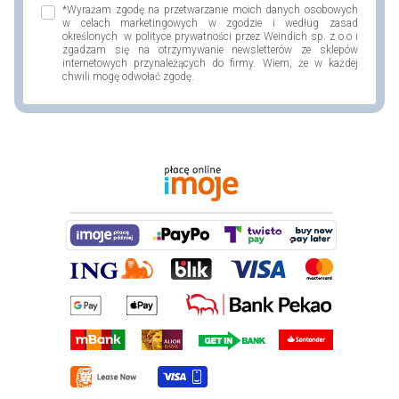
*Wyrażam zgodę na przetwarzanie moich danych osobowych
w celach marketingowych w zgodzie i według zasad
określonych w polityce prywatności przez Weindich sp. z o.o i
zgadzam się na otrzymywanie newsletterów ze sklepów
internetowych przynależących do firmy. Wiem, że w każdej
chwili mogę odwołać zgodę.