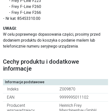
- Frey F-Line F223
- Frey F-Line F260
- Frey F-Line F266
- Nr kat. 85453310.00
UWAGI:
W celu poprawnego dopasowania części, prosimy przed
dodaniem produktu do koszyka o podanie mailem lub
telefonicznie numeru seryjnego urządzenia.
Cechy produktu i dodatkowe
informacje
Informacje podstawowe
Indeks
Z009870
EAN
9999995011102
Producent
Heinrich Frey
wprowadzający
Maschinenbau GmbH