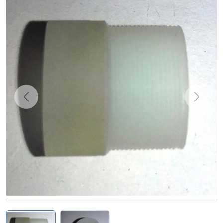
Zgłoś naprawę
Status naprawy
Ostrzenie narzędzi
Doradztwo
technologiczne
Producenci
Previous
Next
Najpopularniejsi
Dowiedz się więcej
Aktualności i porady
Płatności i dostawa
O nas
Regulamin
Polityka prywatności