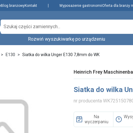
e
Blog branżowy
Kontakt
Wyposażenie gastronomii
Oferta dla branży 
Rozwiń wyszukiwarkę po urządzeniu
Producenci
Dowiedz się więcej
zenie,
E130
Siatka do wilka Unger E130 7,8mm do WK
Najpopularniejsi
Aktualności i porady
Płatności i dostawa
Heinrich Frey Maschinenb
O nas
Wybierz rodzaj urządzenia...
Wybierz model.
Regulamin
Siatka do wilka 
Polityka prywatności
i cookies
nr producenta WK72515078
Skontaktuj się z nami
Na
Wysy
wyczerpaniu