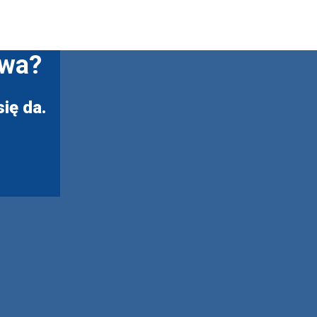
twa?
ię da.