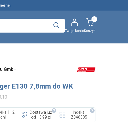
mięsnej
0
Twoje konto
Koszyk
Polecany artykuł
au GmbH
..
Wyszukaj
Unger E130 7,8mm do WK
EFA: Historia i oferta
0.10
urządzeń dla przetwórstwa
mięsnego
łka 1–2
Dostawa już
Indeks:
dni
od 13.99 zł
Z046335