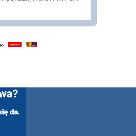
twa?
ię da.