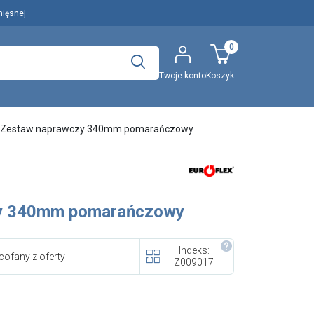
mięsnej
0
Twoje konto
Koszyk
Polecany artykuł
Zestaw naprawczy 340mm pomarańczowy
..
Wyszukaj
y 340mm pomarańczowy
EFA: Historia i oferta
urządzeń dla przetwórstwa
Indeks:
mięsnego
cofany z oferty
Z009017