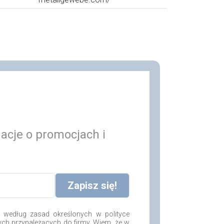
macje o promocjach i
według zasad określonych w polityce
ych przynależących do firmy. Wiem, że w