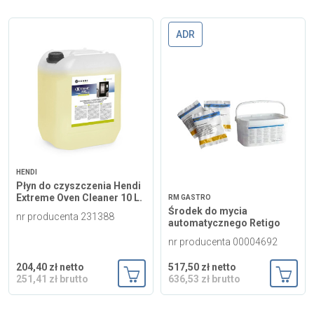
ADR
HENDI
Płyn do czyszczenia Hendi
Extreme Oven Cleaner 10 L.
RM GASTRO
Środek do mycia
nr producenta 231388
automatycznego Retigo
nr producenta 00004692
204,40 zł netto
517,50 zł netto
251,41 zł brutto
636,53 zł brutto
Dodaj do koszyka
Dodaj