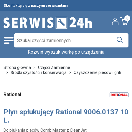
Skontaktuj się z naszymi serwisantami
0
Rozwiń wyszukiwarkę po urządzeniu
Części zamienne
Wybierz producenta i urządzenie,
Pełna oferta
Strona główna
Części Zamienne
aby znaleźć części w katalogu.
Środki czystości i konserwacja
Czyszczenie pieców i grili
Środki czystości
Nowości
Wpisz nazwę producenta...
Wybierz rodzaj urządzenia...
Rational
Ostatnie sztuki
Wybierz model...
Wyszukaj
Płyn spłukujący Rational 9006.0137 10
Serwis urządzeń
L.
Wynajem urządzeń
Do płukania pieców CombiMaster z CleanJet