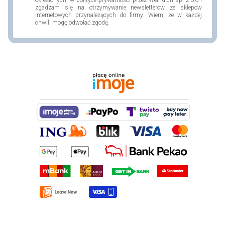
określonych w polityce prywatności przez Weindich sp. z o.o i
zgadzam się na otrzymywanie newsletterów ze sklepów
internetowych przynależących do firmy. Wiem, że w każdej
chwili mogę odwołać zgodę.