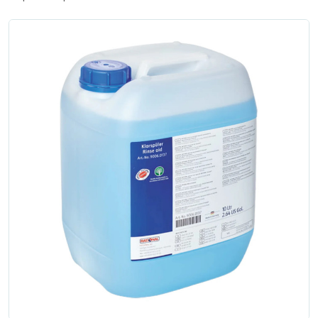
Zgłoś naprawę
Status naprawy
Ostrzenie narzędzi
Doradztwo
technologiczne
Producenci
Najpopularniejsi
Dowiedz się więcej
Aktualności i porady
Płatności i dostawa
O nas
Regulamin
Polityka prywatności