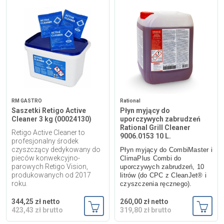
RM GASTRO
Rational
Saszetki Retigo Active
Płyn myjący do
Cleaner 3 kg (00024130)
uporczywych zabrudzeń
Rational Grill Cleaner
Retigo Active Cleaner to
9006.0153 10 L.
profesjonalny środek
czyszczący dedykowany do
Płyn myjący do CombiMaster i
pieców konwekcyjno-
ClimaPlus Combi do
parowych Retigo Vision,
uporczywych zabrudzeń, 10
produkowanych od 2017
litrów (do CPC z CleanJet® i
roku.
czyszczenia ręcznego).
344,25 zł netto
260,00 zł netto
423,43 zł brutto
319,80 zł brutto
Dodaj do koszyka
Dodaj