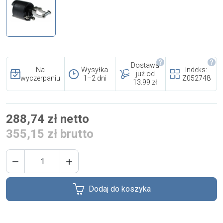
i cookies
Skontaktuj się z nami
Polecany artykuł
Dostawa
Na
Wysyłka
Indeks:
już od
wyczerpaniu
1–2 dni
Z052748
13.99 zł
288,74 zł netto
355,15 zł brutto
EFA: Historia i oferta
urządzeń dla przetwórstwa


mięsnego
Dodaj do koszyka