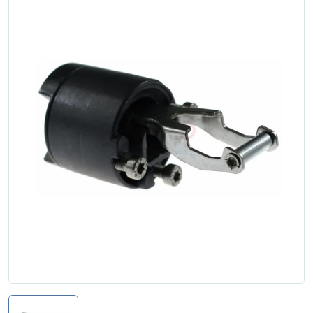
Zgłoś naprawę
Status naprawy
Ostrzenie narzędzi
Doradztwo
technologiczne
Producenci
Najpopularniejsi
Dowiedz się więcej
Aktualności i porady
Płatności i dostawa
O nas
Regulamin
Polityka prywatności