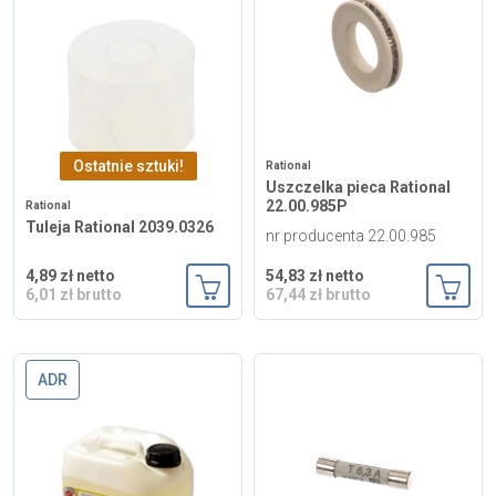
Ostatnie sztuki!
Rational
Uszczelka pieca Rational
22.00.985P
Rational
Tuleja Rational 2039.0326
nr producenta 22.00.985
4,89 zł netto
54,83 zł netto
6,01 zł brutto
67,44 zł brutto
Dodaj do koszyka
Dodaj
ADR