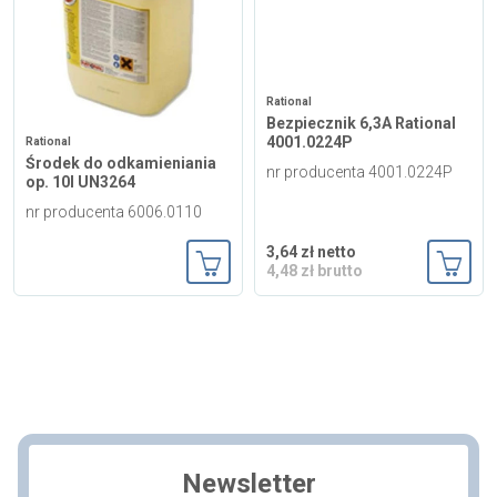
Rational
Bezpiecznik 6,3A Rational
4001.0224P
Rational
Środek do odkamieniania
nr producenta 4001.0224P
op. 10l UN3264
nr producenta 6006.0110
3,64 zł netto
4,48 zł brutto
Dodaj do koszyka
Dodaj
Newsletter