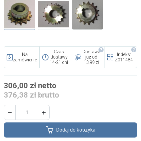
i cookies
Skontaktuj się z nami
Polecany artykuł
Czas
Dostawa
Na
Indeks:
dostawy
już od
zamówienie
Z011484
14-21 dni
13.99 zł
306,00 zł netto
376,38 zł brutto
EFA: Historia i oferta
urządzeń dla przetwórstwa
mięsnego


Dodaj do koszyka