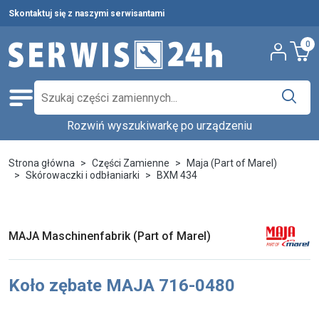
Skontaktuj się z naszymi serwisantami
0
Rozwiń wyszukiwarkę po urządzeniu
Części zamienne
Wybierz producenta i urządzenie,
Pełna oferta
Strona główna
Części Zamienne
Maja (Part of Marel)
aby znaleźć części w katalogu.
Skórowaczki i odbłaniarki
BXM 434
Środki czystości
Nowości
Wpisz nazwę producenta...
Wybierz rodzaj urządzenia...
Ostatnie sztuki
MAJA Maschinenfabrik (Part of Marel)
Wybierz model...
Wyszukaj
Serwis urządzeń
Koło zębate MAJA 716-0480
Wynajem urządzeń