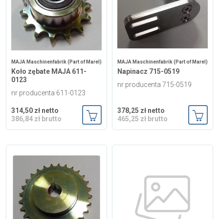
MAJA Maschinenfabrik (Part of Marel)
MAJA Maschinenfabrik (Part of Marel)
Koło zębate MAJA 611-
Napinacz 715-0519
0123
nr producenta 715-0519
nr producenta 611-0123
314,50 zł netto
378,25 zł netto
386,84 zł brutto
465,25 zł brutto
Dodaj do koszyka
Dodaj