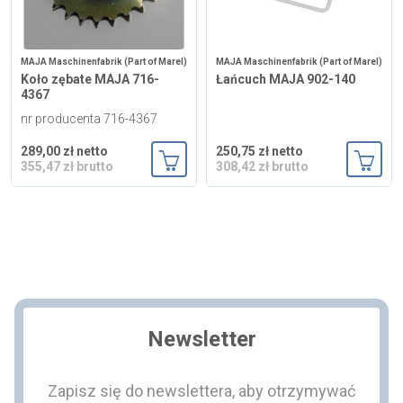
MAJA Maschinenfabrik (Part of Marel)
MAJA Maschinenfabrik (Part of Marel)
Koło zębate MAJA 716-
Łańcuch MAJA 902-140
4367
nr producenta 716-4367
289,00 zł netto
250,75 zł netto
355,47 zł brutto
308,42 zł brutto
Dodaj do koszyka
Dodaj
Newsletter
Zapisz się do newslettera, aby otrzymywać