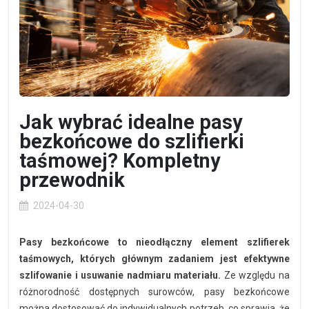
Zgłoś naprawę
Status naprawy
Ostrzenie narzędzi
Doradztwo
technologiczne
Jak wybrać idealne pasy
Producenci
bezkońcowe do szlifierki
Najpopularniejsi
taśmowej? Kompletny
przewodnik
Dowiedz się więcej
2024-04-30
Aktualności i porady
Płatności i dostawa
Pasy bezkońcowe to nieodłączny element szlifierek
taśmowych, których głównym zadaniem jest efektywne
O nas
szlifowanie i usuwanie nadmiaru materiału.
Ze względu na
Regulamin
różnorodność dostępnych surowców, pasy bezkońcowe
Polityka prywatności
można dostosować do indywidualnych potrzeb, co sprawia, że