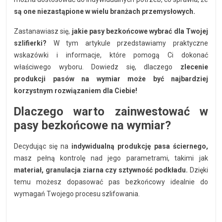
i cookies
są one niezastąpione w wielu branżach przemysłowych.
Skontaktuj się z nami
Zastanawiasz się,
jakie pasy bezkońcowe wybrać dla Twojej
szlifierki?
W tym artykule przedstawiamy praktyczne
wskazówki i informacje, które pomogą Ci dokonać
Polecany artykuł
właściwego wyboru. Dowiedz się, dlaczego
zlecenie
produkcji pasów na wymiar może być najbardziej
korzystnym rozwiązaniem dla Ciebie!
Dlaczego warto zainwestować w
pasy bezkońcowe na wymiar?
Decydując się na
indywidualną produkcję pasa ściernego,
EFA: Historia i oferta
masz pełną kontrolę nad jego parametrami, takimi jak
urządzeń dla przetwórstwa
mięsnego
materiał, granulacja ziarna czy sztywność podkładu.
Dzięki
temu możesz dopasować pas bezkońcowy idealnie do
wymagań Twojego procesu szlifowania.